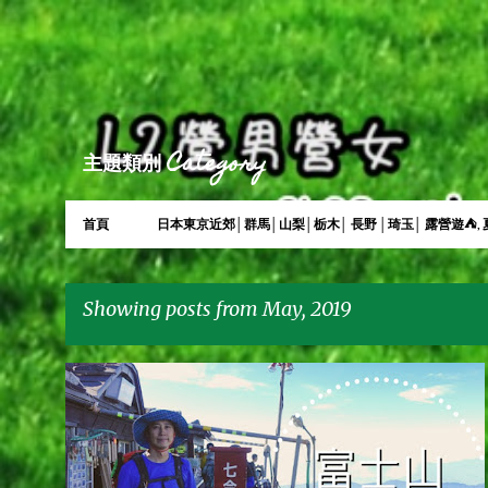
主題類別 Category
首頁
日本東京近郊│群馬│山梨│栃木│ 長野 │琦玉│ 露營遊⛺, 
Showing posts from May, 2019
P
L2CAMPINGLIFE
L2營男營女
世界自然遺產
富士山
日本一
日本動漫朝聖之旅
林二汪
林馬克
+
o