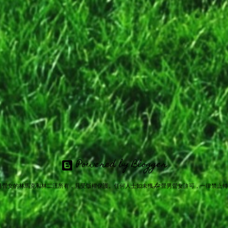
Powered by Blogger
男營女的林馬克和林二汪所有，且受版權保護。任何人士如未獲L2營男營女許可，一律禁止