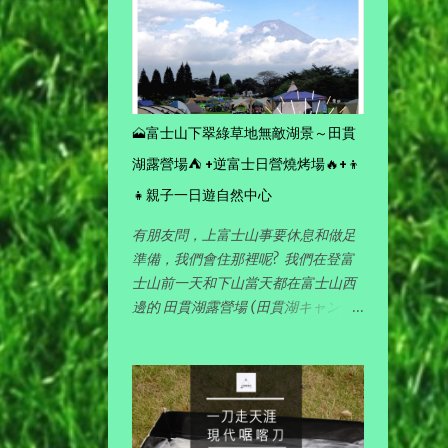
角來演釋露營活動的點滴，完全帶出
露營悠閑愜意的樂趣。
1
September
4
August
4
🗻富士山下翠綠草地無敵湖景～田貫
July
湖露營場⛺ +逆富士日營燒烤場🔥+👦
6
June
👧親子一日遊自然中心
有朋友問，上富士山事要休息和做足
5
May
準備，我們會住那裡呢? 我們在登富
士山前一天和下山當天都在富士山西
24
2019
邊的 田貫湖露營場 (田貫湖キャンプ
場) 露營 (露營場分 南側 和 北側 ，我
1
October
們是搭帳篷的，所以在大部份人會去
的南側)。
3
September
2
August