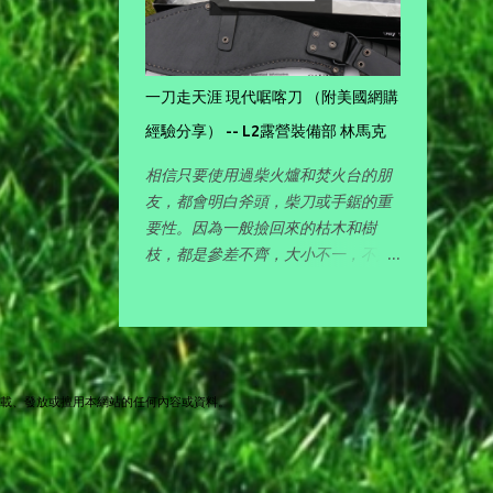
1
July
一刀走天涯 現代啹喀刀 （附美國網購
4
June
經驗分享） -- L2露營裝備部 林馬克
4
May
相信只要使用過柴火爐和焚火台的朋
友，都會明白斧頭，柴刀或手鋸的重
【日本一。富士山🏔️】無盡的
要性。因為一般撿回來的枯木和樹
枝，都是參差不齊，大小不一，不好
「之」形碎石山道，上！(Part
好將它們劈開切小，根本很難生火 🔥
4)
使用，特別是細小便㩗的柴火爐，大
一點的柴枝都幾乎放不進去，得花上
【日本一。富士山🏔️】雲海之上
不少功夫，所以對喜愛玩柴火的朋
友，有一件好的劈柴工具其實十分重
看御來光。到六合目期待真正挑
轉載、發放或擅用本網站的任何內容或資料。
要。 在各地露營的時候，一直想找一
戰! (Part 3)
件可以集斧頭 ， 柴刀 和 開山刀 三者
功能於一身的工具，既可以清理營地
【日本一。富士山🏔️】五合目出
長長的雜草，又可以劈開撿回來的大