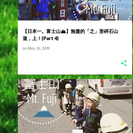
s
t
【日本一。富士山🏔️】無盡的「之」形碎石山
s
道，上！(Part 4)
on
May 26, 2019
L2CAMPINGLIFE
L2營男營女
世界自然遺產
富士山
日本一
日本動漫朝聖之旅
日本百名山
林二汪
+
林馬克