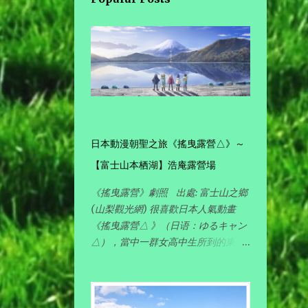
1
July
7
2022
2
September
2
August
日本動漫朝聖之旅《搖曳露營△》～
1
May
【富士山本栖湖】浩庵露營場
2
《搖曳露營》劇照 出處: 富士山之鄉
March
(山梨觀光網) 很喜歡日本人氣動畫
2
《搖曳露營△ 》（日语：ゆるキャン
2021
△），當中一群女高中生所到的東京
近郊露營場其景色都很美，動畫畫功
2
October
細緻，看動漫就如看到實景一樣，加
上各有獨特性格但又可愛活潑的女主
20
2020