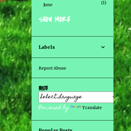
1
June
SHOW MORE
10
2024
2
September
Labels
1
June
5
May
Report Abuse
2
March
翻譯
5
2023
Powered by
2
Translate
October
2
August
Popular Posts