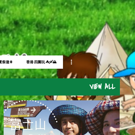
Skip to main content
夏祭遊🎇
香港 四圍玩 ⛺🛶🌄
VIEW ALL
L2CAMPINGLIFE
L2營男營女
世界自然遺產
富士山
+
1