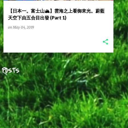
【日本一。富士山🏔️】雲海之上看御來光。蔚藍
天空下由五合目出發 (Part 1)
on
May 04, 2019
 POSTS