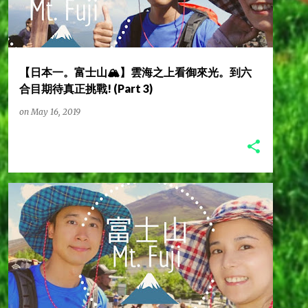
【日本一。富士山🏔️】雲海之上看御來光。到六
合目期待真正挑戰! (Part 3)
on
May 16, 2019
L2CAMPINGLIFE
L2營男營女
世界自然遺產
富士山
日本動漫朝聖之旅
東京近郊
林二汪
林馬克
+