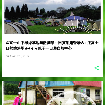
🗻富士山下翠綠草地無敵湖景～田貫湖露營場⛺ +逆富士
日營燒烤場🔥+👦👧親子一日遊自然中心
on
August 11, 2019