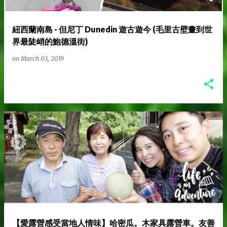
紐西蘭南島 - 但尼丁 Dunedin 遊古遊今 (毛里古壁畫到世
界最陡峭的鮑德溫街)
on
March 03, 2019
【愛露營感受當地人情味】哈密瓜。木家具露營車。友善