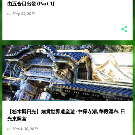
由五合目出發 (Part 1)
on
May 04, 2019
【栃木縣日光】細賞世界遺産遊 -中襌寺湖, 華嚴瀑布, 日
光東照宫
on
March 30, 2019