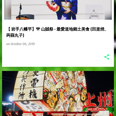
s
t
【 岩手八幡平】🎌 山賊祭 - 最愛道地鄉土美食 (田楽焼、
s
蒟蒻丸子)
on
October 06, 2019