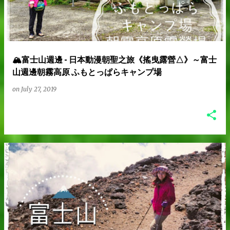
🏔️富士山週邊 - 日本動漫朝聖之旅《搖曳露營△》～富士
山週邊朝霧高原 ふもとっぱらキャンプ場
on
July 27, 2019