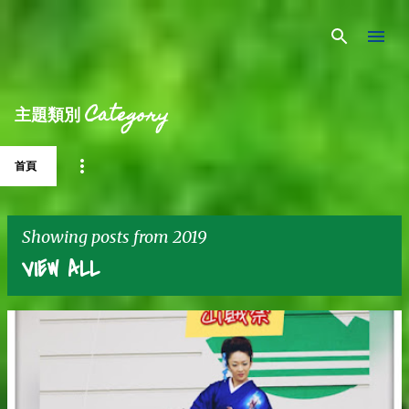
Skip to main content
主題類別 Category
首頁
Showing posts from 2019
VIEW ALL
P
o