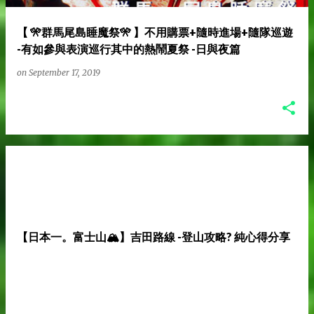
【 🎌群馬尾島睡魔祭🎌 】不用購票+隨時進場+隨隊巡遊
-有如參與表演巡行其中的熱鬧夏祭 -日與夜篇
on
September 17, 2019
【日本一。富士山🏔️】吉田路線 -登山攻略? 純心得分享