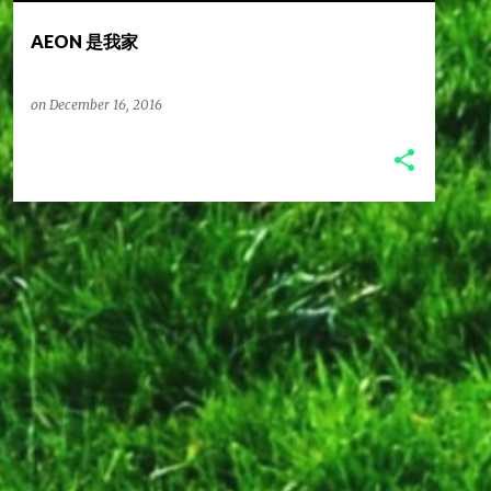
AEON 是我家
on
December 16, 2016