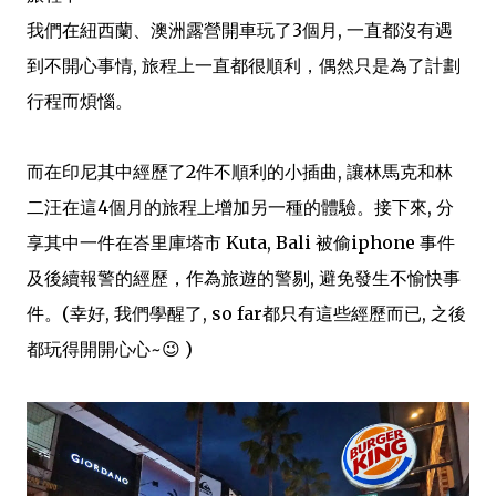
我們在紐西蘭、澳洲露營開車玩了3個月, 一直都沒有遇
到不開心事情, 旅程上一直都很順利，偶然只是為了計劃
行程而煩惱。
而在印尼其中經歷了2件不順利的小插曲, 讓林馬克和林
二汪在這4個月的旅程上增加另一種的體驗。接下來, 分
享其中一件在峇里庫塔市 Kuta, Bali 被偷iphone 事件
及後續報警的經歷，作為旅遊的警剔, 避免發生不愉快事
件。(幸好, 我們學醒了, so far都只有這些經歷而已, 之後
都玩得開開心心~😉 )