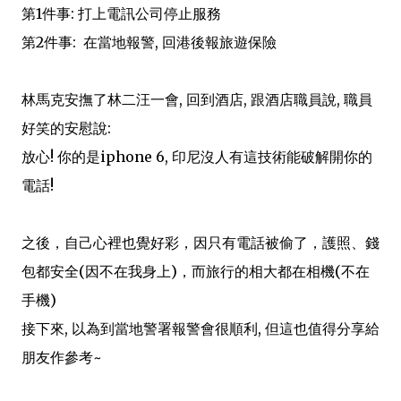
第1件事: 打上電訊公司停止服務
第2件事: 在當地報警, 回港後報旅遊保險
林馬克安撫了林二汪一會, 回到酒店, 跟酒店職員說, 職員
好笑的安慰說:
放心! 你的是iphone 6, 印尼沒人有這技術能破解開你的
電話!
之後，自己心裡也覺好彩，因只有電話被偷了，護照、錢
包都安全(因不在我身上)，而旅行的相大都在相機(不在
手機)
接下來, 以為到當地警署報警會很順利, 但這也值得分享給
朋友作參考~