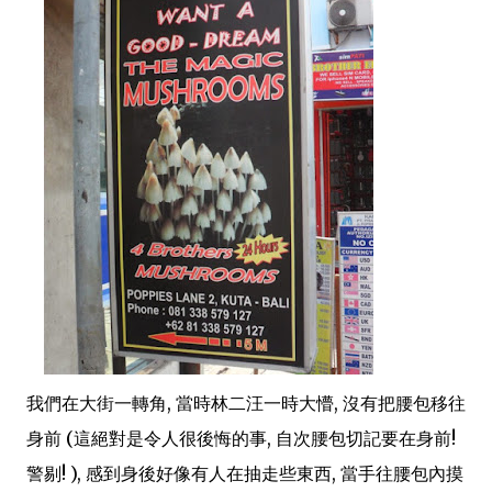
我們在大街一轉角, 當時林二汪一時大懵, 沒有把腰包移往
身前 (這絕對是令人很後悔的事, 自次腰包切記要在身前!
警剔! ), 感到身後好像有人在抽走些東西, 當手往腰包內摸