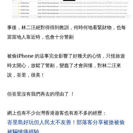
事後，林二汪絕對得得到教訓，何時何地看緊財物，也每
當當地人靠近時，也會十分警剔
被偷iPhone 的這事完全影響了好幾天的心情，只怪旅遊
時太開心，放鬆了警剔，變蠢了才會與懂，對林二汪來
說，峇里，很美！
但峇里沒有我們再去的理由了 ！
網上也有不少台灣香港遊客也有差不多的經歷：
峇里島好玩但人民太不友善！部落客分享被搶被偷
被騙慘痛經驗