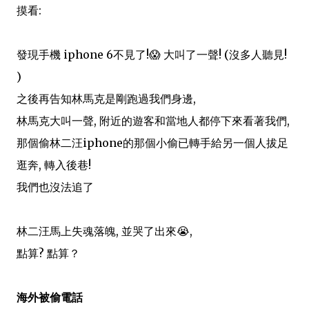
摸看:
發現手機 iphone 6不見了!😱 大叫了一聲! (沒多人聽見!
)
之後再告知林馬克是剛跑過我們身邊,
林馬克大叫一聲, 附近的遊客和當地人都停下來看著我們,
那個偷林二汪iphone的那個小偷已轉手給另一個人拔足
逛奔, 轉入後巷!
我們也沒法追了
林二汪馬上失魂落魄, 並哭了出來😭,
點算? 點算？
海外被偷電話