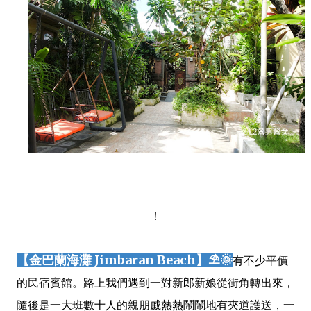
！
【金巴蘭海灘
Jimbaran Beach】⛱️🌞
有不少平價
的民宿賓館。路上我們遇到一對新郎新娘從街角轉出來，
隨後是一大班數十人的親朋戚熱熱鬧鬧地有夾道護送，一