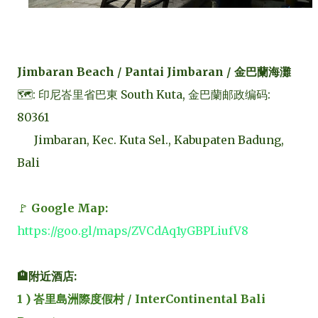
Jimbaran Beach / Pantai Jimbaran / 金巴蘭海灘
🗺️: 印尼峇里省巴東 South Kuta, 金巴蘭邮政编码:
80361
Jimbaran, Kec. Kuta Sel., Kabupaten Badung,
Bali
🚩
Google Map:
https://goo.gl/maps/ZVCdAq1yGBPLiufV8
🏨附近酒店:
1 ) 峇里島洲際度假村 /
InterContinental Bali