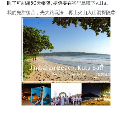
睡了可能超50天帳篷, 梗係要在
峇里島嘆下villa。
我們先甜後苦，先大路玩法，再上火山入山洞探險😎