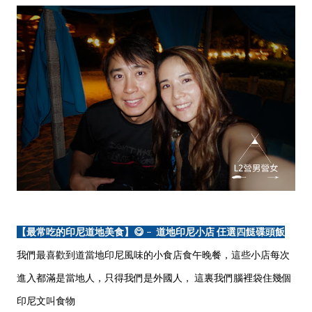
【最常吃的印尼道地美食】😋 - 道地印尼小店 仼選四餸碟頭飯
我們最喜歡到道當地印尼風味的小食店食午晚餐，這些小店每次
進入都滿是當地人，只得我們是外國人， 這裏我們腦裡袋住幾個
印尼文叫食物