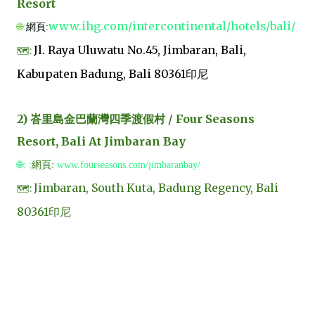
Resort
www.ihg.com/intercontinental/hotels/bali/
🌐:
網頁:
Jl. Raya Uluwatu No.45, Jimbaran, Bali,
🗺️:
Kabupaten Badung, Bali 80361印尼
2) 峇里島金巴蘭灣四季渡假村 / Four Seasons
Resort, Bali At Jimbaran Bay
🌐:
:
網頁:
www.fourseasons.com/jimbaranbay/
Jimbaran, South Kuta, Badung Regency, Bali
🗺️:
80361印尼