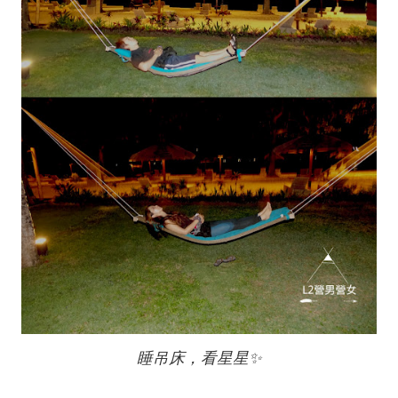
睡吊床，看星星✨