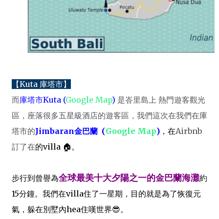
【Kuta 庫塔市】
而
庫塔市Kuta (
Google Map
)
是峇里島上 熱門遊客觀光
區，座落很多五星級酒店的遊客區，我們這次在
我們在
庫
塔市的
Jimbaran金巴蘭 (
Google Map
)
，在
Airbnb
訂了在
的villa 🏠。
全球最美十大夕陽之一的金巴蘭海灘
步行到曾譽為
約
15分鐘。我們在villa住了一星期，目的就是為了恢復元
氣，躲在別墅內hea住嘆世界😎。