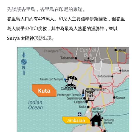
先談談峇里島，
峇里島在印尼的東端。
峇里島人口約有425萬人。
印尼人主要信奉伊斯蘭教，但峇里
島人幾乎都信印度教，其中為最為人熟悉的濕婆神，並以
Surya 太陽神形態出現。