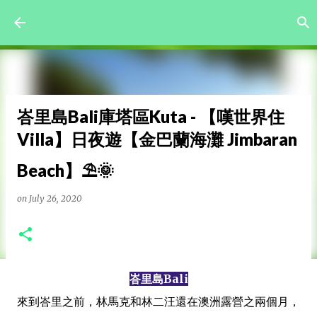
Skip to main content
峇里島Bali庫塔區Kuta - 【嘆世界住
Villa】日夜遊【金巴蘭海灘 Jimbaran
Beach】⛱️🌞
on
July 26, 2020
峇里島Bali
來到峇里之前，林馬克和林二汪還在澳洲露營之兩個月，