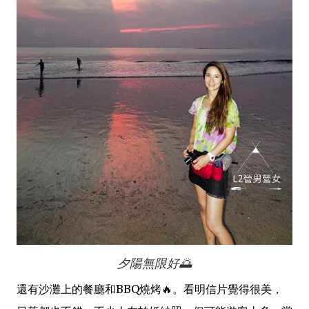
夕陽無限好🌅
還有沙灘上的餐廳和BBQ燒烤🔥。看明信片覺得很美，