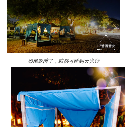
如果飲醉了，或都可睡到天光😅