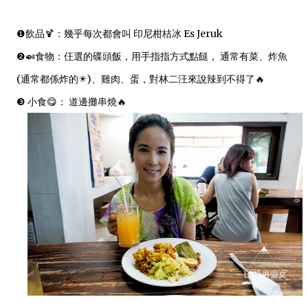
❶飲品🍹：幾乎每次都會叫
印尼柑桔冰
Es Jeruk
❷🍛食物：仼選的碟頭飯，用手指指方式點餸， 通常有菜、炸魚
(通常都係炸的✴️)、雞肉、蛋，對林二汪來說辣到不得了🔥
❸ 小食😋： 道邊攤串燒🔥