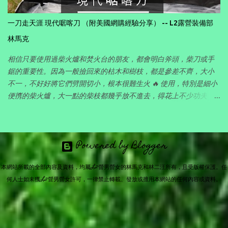
一刀走天涯 現代啹喀刀 （附美國網購經驗分享） -- L2露營裝備部
林馬克
相信只要使用過柴火爐和焚火台的朋友，都會明白斧頭，柴刀或手
鋸的重要性。因為一般撿回來的枯木和樹枝，都是參差不齊，大小
不一，不好好將它們劈開切小，根本很難生火 🔥 使用，特別是細小
便㩗的柴火爐，大一點的柴枝都幾乎放不進去，得花上不少功夫，
所以對喜愛玩柴火的朋友，有一件好的劈柴工具其實十分重要。 在
各地露營的時候，一直想找一件可以集斧頭 ， 柴刀 和 開山刀 三者
功能於一身的工具，既可以清理營地長長的雜草，又可以劈開撿回
Powered by Blogger
來的大大小小的枯木和樹枝，供柴火爐煮食和焚火台之用。要克服
户外長期使用的挑戰，首先需要耐用，足碪折磨，而且因為主要靠
本網站所載的全部內容及資料，均屬L2營男營女的林馬克和林二汪所有，且受版權保護。任
背包背著走山路，重量要平衡，不能太重，否則長途背不動，但亦
何人士如未獲L2營男營女許可，一律禁止轉載、發放或擅用本網站的任何內容或資料。
不能太輕，否則被揮動破柴時又沒有效果。瞻前顧後，最後終於找
到了一種集多功能於一身的古老設計，就是向前反曲的廓爾喀彎
刀，也就是香港俗稱的「啹喀刀」。 service no.1, futurama.co.za
啹喀刀 (Kukri) 也就是聞名的尼泊爾國刀，每個啹喀兵都會隨身配帶