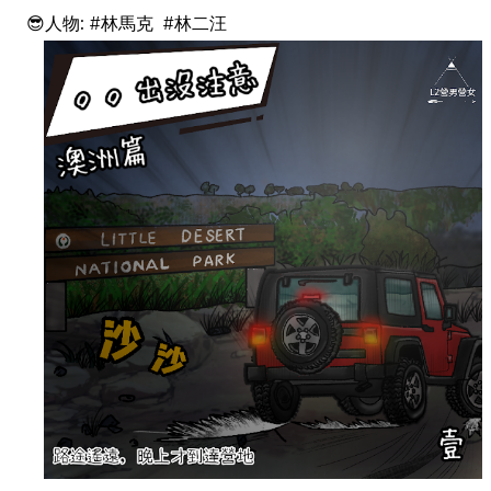
😎人物: #林馬克 #林二汪