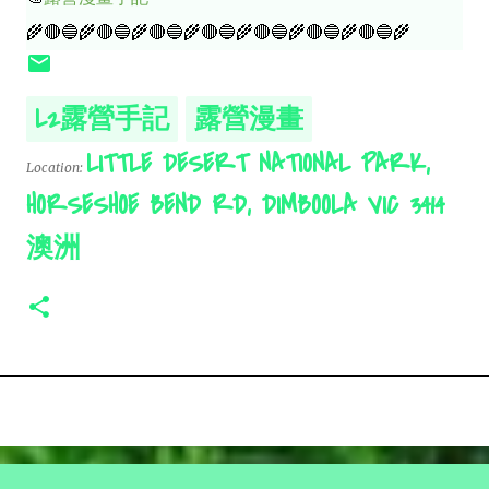
🌾🔴🔵🌾🔴🔵🌾🔴🔵🌾🔴🔵🌾🔴🔵🌾🔴🔵🌾🔴🔵🌾
L2露營手記
露營漫畫
LITTLE DESERT NATIONAL PARK,
Location:
HORSESHOE BEND RD, DIMBOOLA VIC 3414
澳洲