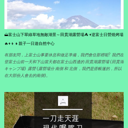
🗻富士山下翠綠草地無敵湖景～田貫湖露營場⛺ +逆富士日營燒烤場
🔥+👦👧親子一日遊自然中心
有朋友問，上富士山事要休息和做足準備，我們會住那裡呢? 我們在
登富士山前一天和下山當天都在富士山西邊的 田貫湖露營場 (田貫湖
キャンプ場) 露營 (露營場分 南側 和 北側 ，我們是搭帳篷的，所以
在大部份人會去的南側)。