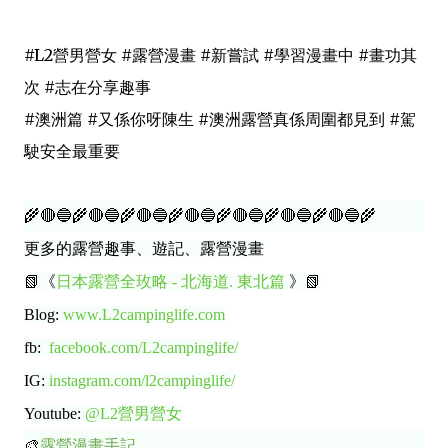
#L2營男營女 #露營漫畫 #新嘗試 #學習漫畫中 #畫功其
次 #志在分享趣事
#澳洲篇 #又係你呀陳生 #澳洲露營真係周圍都見到 #駕
駛安全最重要
🌾🔴🔵🌾🔴🔵🌾🔴🔵🌾🔴🔵🌾🔴🔵🌾🔴🔵🌾🔴🔵🌾
更多的露營趣事、遊記、露營漫畫
📗《
日本露營全玫略 - 北海道. 東北篇
》📗
Blog:
www.L2campinglife.com
fb:
facebook.com/L2campinglife/
IG:
instagram.com/l2campinglife/
Youtube:
@L2營男營女
🎨
露營漫畫手記