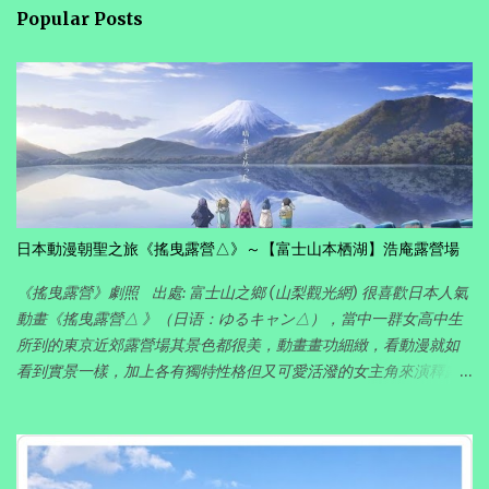
Popular Posts
日本動漫朝聖之旅《搖曳露營△》～【富士山本栖湖】浩庵露營場
《搖曳露營》劇照 出處: 富士山之鄉 (山梨觀光網) 很喜歡日本人氣
動畫《搖曳露營△ 》（日语：ゆるキャン△），當中一群女高中生
所到的東京近郊露營場其景色都很美，動畫畫功細緻，看動漫就如
看到實景一樣，加上各有獨特性格但又可愛活潑的女主角來演釋露
營活動的點滴，完全帶出露營悠閑愜意的樂趣。