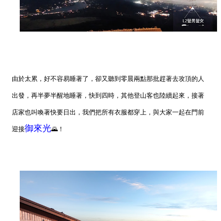
由於太累，好不容易睡著了，卻又聽到零晨兩點那批趕著去攻頂的人
出發，再半夢半醒地睡著，快到四時，其他登山客也陸續起來，接著
店家也叫喚著快要日出，我們把所有衣服都穿上，與大家一起在門前
御來光
迎接
🌄！