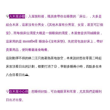
💡
入木屋步驟
：入屋脫鞋後，職員會帶你去睡覺的「床位」，大多是
組合木床，這家沒有分男女，(其他木屋有分男室、女室，甚至可訂個
室)，而每個床位濶度大概是一個睡袋的濶度，木屋會提供羽絨睡袋，
這家用的是 montbell 睡袋👍 (沒有床墊)。先把背包放好床上，帶好
貴重用品，便到餐廳進食晚餐。
這刻動彈不得的林二汪只抱著熱茶地放空，本來說好想在零晨二時起
床攻頂看日出的計劃，都要打消了😕，寧願多睡兩小時，四點多在本
八合目看日出🌄。
💡
住木屋小心得
：
想睡得好點，可自備眼罩和耳塞，尤其我們是睡到
日出才出發。