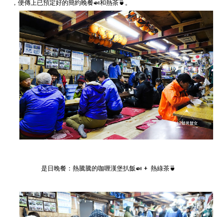
，便傳上已預定好的簡約晚餐
🍛
和熱茶🍵。
是日晚餐：熱騰騰的咖喱漢堡扒飯🍛 + 熱綠茶🍵