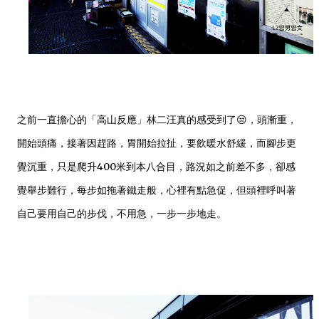
之前一直擔心的「高山反應」林二汪真的感受到了😒，頭漸重，
開始頭痛，接著因趕路，胃開始拉扯，要飲暖水舒緩，而腳步更
覺沉重，只是爬升400米到本八合目，路況如之前差不多，卻感
覺舉步難行，每步如拖著鐵走般，心裡有點急促，但頭裡呼叫著
自己要用自己的步伐，不用急，一步一步地走。