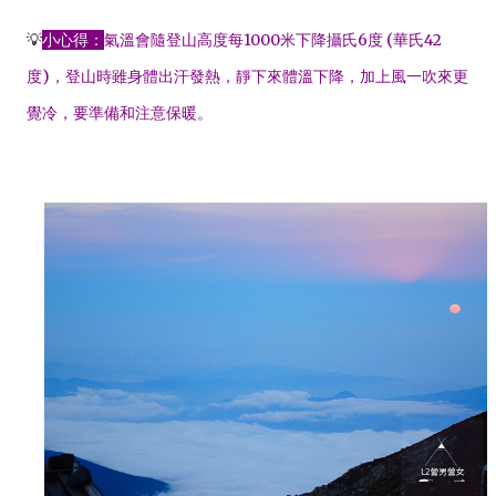
💡
小心得：
氣溫會隨登山高度每1000米下降攝氏6度
(華氏42
度)，登山時雖身體出汗發熱，靜下來體溫下降，加上風一吹來更
覺冷，要準備和注意保暖。