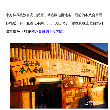
幸好林馬克沒有高山反應，就這樣拖慢地走，眼前的本八合目看
似很近，卻一直都走不到。。。 天已黑了，最後到晚上七點才到
達
海拔3400米的
本八合目的
トモエ館
。