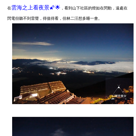
雲海之上看夜景🌠🌟
在
，看到山下社區的燈如在閃動，遠處在
閃電但聽不到雷聲，得值得看，但林二汪想多睡一會。