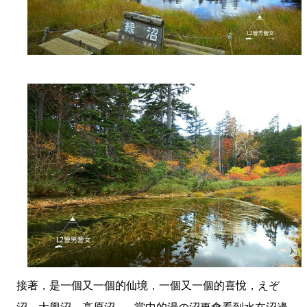
接著，是一個又一個的仙境，一個又一個的喜悅，えぞ
沼、大學沼、高原沼... ... 當中的湯の沼更會看到水在沼邊