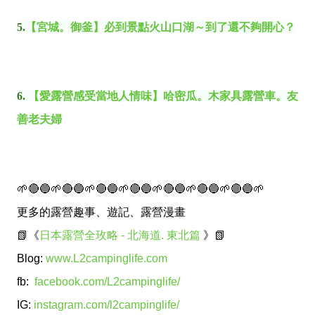
5.
【宮城。御釜】必到景點火山口湖～到了還不夠開心？
6.
【愛露營感受當地人情味】哈密瓜。木家具露營車。友
善老夫婦
🌱🔴🔵🌱🔴🔵🌱🔴🔵🌱🔴🔵🌱🔴🔵🌱🔴🔵🌱🔴🔵🌱
更多的露營趣事、遊記、露營漫畫
📗《
日本露營全玫略 - 北海道. 東北篇
》📗
Blog:
www.L2campinglife.com
fb:
facebook.com/L2campinglife/
IG:
instagram.com/l2campinglife/