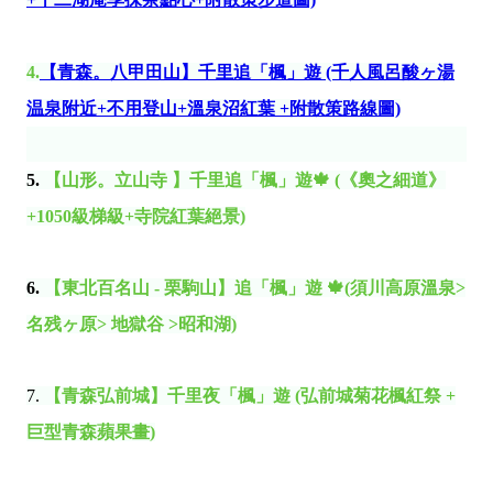
4.
【青森。八甲田山】千里追「楓」遊 (千人風呂酸ヶ湯
温泉附近+不用登山+溫泉沼紅葉 +附散策路線圖)
5.
【
山形。立山寺
】
千里追「楓」遊🍁 (《奧之細道》
+1050級梯級+寺院紅葉絕景)
6.
【東北百名山 - 栗駒山】
追「楓」遊
🍁(須川高原溫泉>
名残ヶ原> 地獄谷 >昭和湖)
7.
【青森弘前城】千里夜「楓」遊 (弘前城菊花楓紅祭 +
巨型青森蘋果畫)