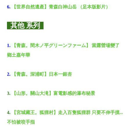
6.
【世界自然遺產】青森白神山岳 （足本版影片）
其他 系列
1.
【青森。間木ノ平グリーンファーム】 當露營場變了
鄉土嘉年華
2.
【青森
。
深浦町】日本一銀杏
3.
【山形
。
關山大滝】富電影感的瀑布秘景
4.
【宮城藏王
。
狐狸村】走入百隻狐狸群 只要不伸手摸...
不怕被咬手指