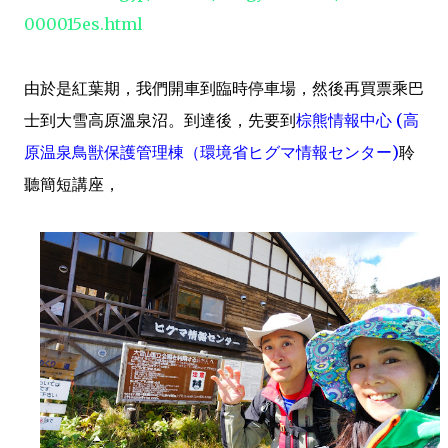
000015es.html
由於是紅葉期，我們開車到臨時停車場，然後再買票乘巴
士到大雪高原溫泉沼。到達後，先要到
棕熊情報中心 (高
原温泉鳥獣保護管理棟（環境省ヒグマ情報センター)
聆
聽簡短講座，