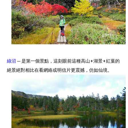
綠沼
─ 是第一個景點，這刻眼前這種高山+湖景+紅葉的
絕景絕對相比在看網絡或明信片更震撼，仿如仙境。