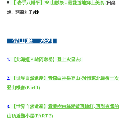
8.
【 岩手八幡平】🎌 山賊祭 - 最愛道地鄉土美食 (
田楽
😋
焼、蒟蒻丸子)
登山遊 系列
1.
【北海道。
雌阿寒岳
】登上火星去
!
2.
【世界自然遺產】青森白神岳登山~珍惜東北最後一次
登山機會(Part 1)
3
.
【世界自然遺產】
看著樹由綠變黃再轉紅, 再到有雪的
山頂避難小屋(PART 2)