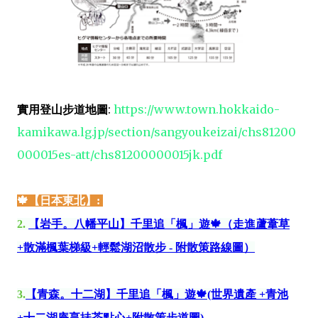
實用登山步道地圖
:
https://www.town.hokkaido-
kamikawa.lg.jp/section/sangyoukeizai/chs81200
000015es-att/chs81200000015jk.pdf
🍁
【
日本東北】:
2.
【岩手。八幡平山】千里追「楓」遊🍁（走進蘆葦草
+散滿楓葉梯級+輕鬆湖沼散步 - 附散策路線圖）
3.
【青森。十二湖】千里追「楓」遊🍁(世界遺產 +青池
+十二湖庵享抺茶點心+附散策步道圖)