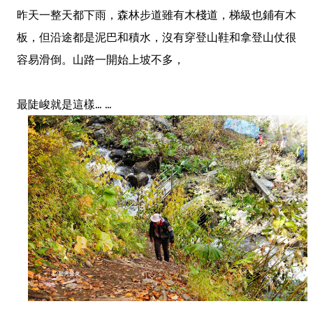
昨天一整天都下雨，森林步道雖有木棧道，梯級也鋪有木
板，但沿途都是泥巴和積水，沒有穿登山鞋和拿登山仗很
容易滑倒。山路一開始上坡不多，
最陡峻就是這樣... ...