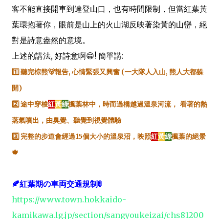
客不能直接開車到達登山口，也有時間限制，但當紅葉黃
葉環抱著你，眼前是山上的火山湖反映著染黃的山巒，絕
對是詩意盎然的意境。
上述的講法, 好詩意啊😁! 簡單講:
1️⃣ 聽完棕熊
🐻
報告, 心情緊張又興奮 (一大隊人入山, 熊人大都躲
開)
2️⃣ 途中穿梭
紅
黃
綠
楓葉林中，時而過橋越過溫泉河流，
看著的熱
蒸氣噴出，
由臭覺、聽覺到視覺體驗
3️⃣ 完整的步道會經過15個大小的溫泉沼，映照
紅
黃
綠
楓葉的絕景
🍁
🍂紅葉期の車両交通規制🚦
https://www.town.hokkaido-
kamikawa.lg.jp/section/sangyoukeizai/chs81200