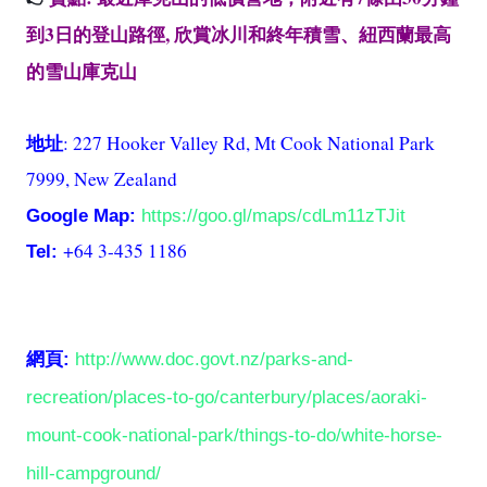
3
,
到
日的登山路徑
欣賞冰川和終年積雪、紐西蘭最高
的雪山庫克山
: 227 Hooker Valley Rd, Mt Cook National Park
地址
7999, New Zealand
Google Map:
https://goo.gl/maps/cdLm11zTJit
+64 3-435 1186
Tel:
網頁
:
http://www.doc.govt.nz/parks-and-
recreation/places-to-go/canterbury/places/aoraki-
mount-cook-national-park/things-to-do/white-horse-
hill-campground/