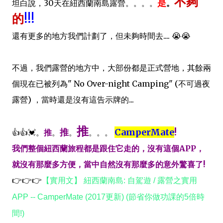
不夠
是
坦白說，30天在紐西蘭南島露營。。。。
。
的
!!
!
還有更多的地方我們計劃了，但未夠時間去.... 😭😭
不過，我們露營的地方中，大部份都是正式營地，其餘兩
個現在已被列為" No Over-night Camping" (不可過夜
露營) ，當時還是沒有這告示牌的...
推
推
CamperMate
!
👍👍💓。
推
。
。
。。。
我們整個紐西蘭旅程都是跟住它走的，沒有這個APP，
就沒有那麼多方便，當中自然沒有那麼多的意外驚喜了!
👉👉👉
【實用文】 紐西蘭南島: 自駕遊 / 露營之實用
APP -- CamperMate (2017更新) (節省你做功課的5倍時
間!)