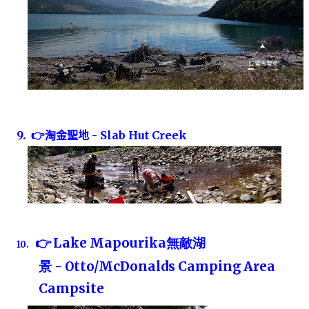
9.
👉
淘金聖地
-
Slab Hut Creek
👉
Lake Mapourika
無敵湖
10.
景
-
Otto/McDonalds Camping Area
Campsite