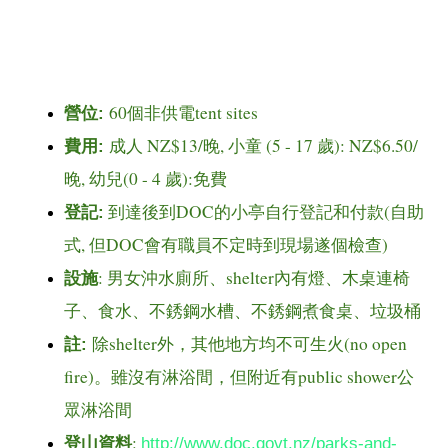
60
tent sites
營位
:
個非供電
NZ$13/
,
(5 - 17
): NZ$6.50/
費用
:
成人
晚
小童
歲
,
(0 - 4
):
晚
幼兒
歲
免費
DOC
(
登記
:
到達後到
的小亭自行登記和付款
自助
,
DOC
)
式
但
會有職員不定時到現場遂個檢查
:
shelter
設施
男女沖水廁所、
內有燈、木桌連椅
子、食水、不銹鋼水槽、不銹鋼煮食桌、垃圾桶
shelter
(no open
註
:
除
外，其他地方均不可生火
fire)
public shower
。雖沒有淋浴間，但附近有
公
眾淋浴間
:
登山資料
http://www.doc.govt.nz/parks-and-