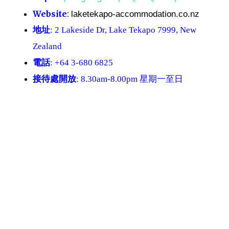
Website
:
laketekapo-accommodation.co.nz
地址
: 2 Lakeside Dr, Lake Tekapo 7999, New
Zealand
電話
: +64 3-680 6825
接待處開放
: 8.30am-8.00pm
星期一至日