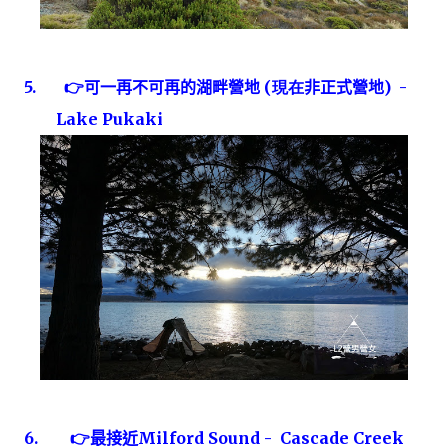
5.
👉
可一再不可再的湖畔營地
(現在
非正式營地
) -
Lake Pukaki
6.
👉
最接近
M
ilford Sound -
Cascade Creek