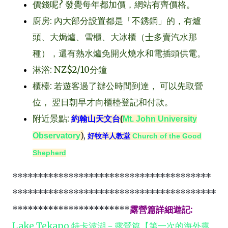
價錢呢
?
發覺每年都加價，網站有齊價格。
廚房
:
內大部分設置都是「不銹鋼」的，有爐
頭、大焗爐、雪櫃、大冰櫃（士多賣汽水那
種），還有熱水爐免開火燒水和電插頭供電。
淋浴
: NZ$2/10
分鐘
櫃檯
:
若遊客過了辦公時間到達，
可以先取營
位，
翌日朝早才向櫃檯登記和付款。
附近景點:
約翰山天文台
(
Mt. John University
)
,
Observatory
好牧羊人教堂
Church of the Good
Shepherd
***************************************
****************************************
***********************
露營篇詳細遊記
:
Lake Tekapo 特卡波湖－露營篇【第一次的海外露