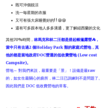
既可沖個靚涼
洗一毎星期的衣服
又可有張大床睡覺好的! ! 😪😪
還有可多跟本地人多多溝通，更了解紐西蘭的文化
其他70%時間，
林馬克和林二汪都是搭起帳篷露營⛺，
當中只有去過2 個Holiday Park 類的家庭式營地，其
他的都是當地政府DOC營運的低收費營地 (Low cost
Campsite)。
營地～ 對我們來説，最重要是「景」！設備是最raw
的，如女生最關心的廁所，林二汪已訓練到不是問題了。
因此我們是 DOC 低收費營地的常客。