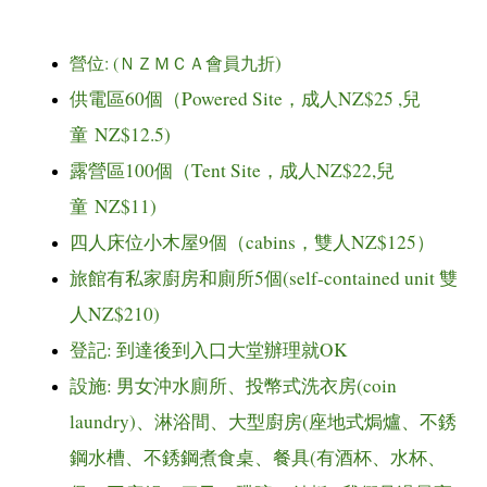
)
: (
營位
ＮＺＭＣＡ會員九折
60
Powered Site
NZ$25 ,
供電區
個（
，成人
兒
NZ$12.5)
童
100
Tent Site
NZ$22,
露營區
個（
，成人
兒
NZ$11)
童
9
cabins
NZ$125
四人床位小木屋
個（
，雙人
）
5
(self-contained unit
旅館有私家廚房和廁所
個
雙
NZ$210)
人
:
OK
登記
到達後到入口大堂辦理就
:
(coin
設施
男女沖水廁所、投幣式洗衣房
laundry)
(
、淋浴間、大型廚房
座地式焗爐、不銹
(
鋼水槽、不銹鋼煮食桌、餐具
有酒杯、水杯、