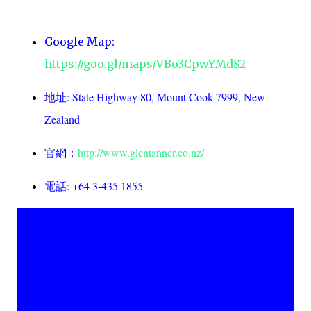
Google Map:
https://goo.gl/maps/VBo3CpwYMdS2
: State Highway 80, Mount Cook 7999, New
地址
Zealand
http://www.glentanner.co.nz/
官網：
: +64 3-435 1855
電話