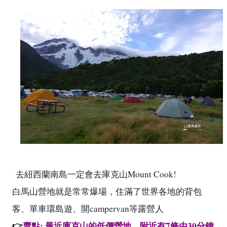
Mount Cook!
去紐西蘭南島一定會去庫克山
白馬山營地就是常常爆場，住滿了世界各地的背包
campervan
客、單車環島遊、開
等露營人
:
7
30
👉
賣點
最近庫克山的低價營地，附近有
條由
分鐘