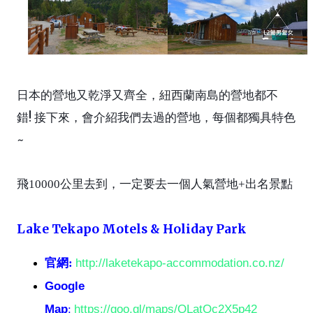
日本的營地又乾淨又齊全，紐西蘭南島的營地都不
錯
!
接下來，會介紹我們去過的營地，每個都獨具特色
~
飛
10000
公里去到，一定要去一個人氣營地
+
出名景點
Lake Tekapo Motels & Holiday Park
http://laketekapo-accommodation.co.nz/
官網:
Google
Map
https://goo.gl/maps/QLatQc2X5p42
: