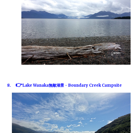
👉
8.
Lake Wanaka
無敵湖景
-
Boundary Creek Campsite