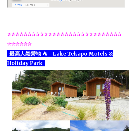
✰✰✰✰✰✰✰✰✰✰✰✰✰✰✰✰✰✰✰✰✰✰✰✰✰✰✰✰
✰✰✰✰✰
✰
最高人氣營地 ⛺ - Lake Tekapo Motels &
Holiday Park