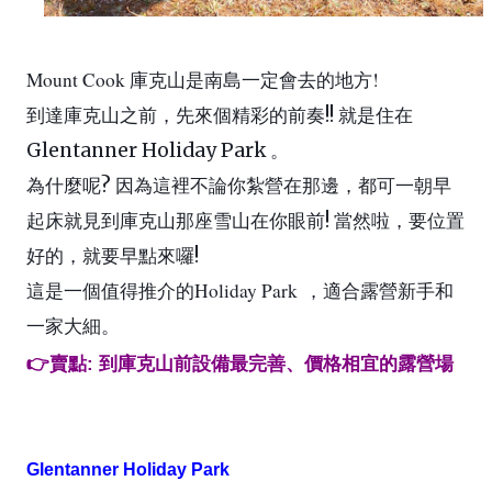
Mount Cook
!
庫克山是南島一定會去的地方
到達庫克山之前，先來個精彩的前奏
!!
就是住在
Glentanner Holiday Park
。
為什麼呢
?
因為這裡不論你紮營在那邊，都可一朝早
起床就見到庫克山那座雪山在你眼前
!
當然啦，要位置
好的，就要早點來囉
!
這是一個值得推介的
Holiday Park
，適合露營新手和
一家大細。
👉賣點: 到庫克山前設備最完善、價格相宜的露營場
Glentanner Holiday Park