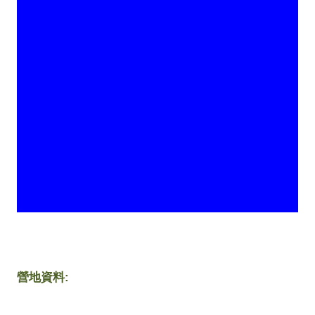
營地資料
: