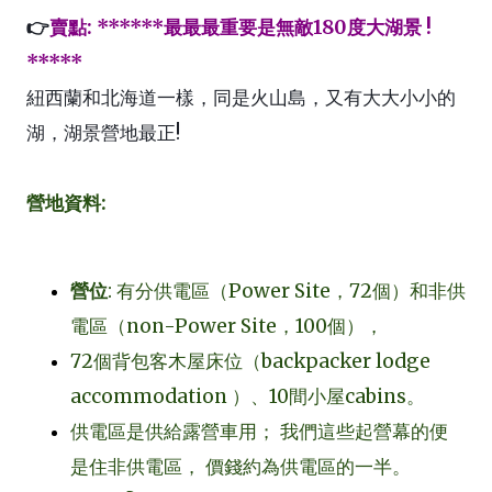
👉
賣點
: ******
最最最重要是無敵
180
度大湖景
!
*****
紐西蘭和北海道一樣，同是火山島，又有大大小小的
湖，湖景營地最正
!
營地資料
:
營位
:
有分供電區（
Power Site
，
72
個）和非供
電區（
non-Power Site
，
100
個），
72
個背包客木屋床位（
backpacker lodge
accommodation
）、
10
間小屋
cabins
。
供電區是供給露營車用；
我們這些起營幕的便
是住非供電區，
價錢約為供電區的一半。