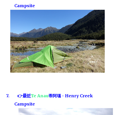
Campsite
7.
👉
最
近
Te Anau
蒂阿瑙
-
Henry Creek
Campsite