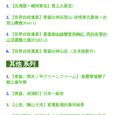
1.
【北海道。
雌阿寒岳
】登上火星去
!
2.
【世界自然遺產】青森白神岳登山~珍惜東北最後一次
登山機會(Part 1)
3
.
【世界自然遺產】
看著樹由綠變黃再轉紅, 再到有雪的
山頂避難小屋(PART 2)
6.
【世界自然遺產】青森白神山岳 （足本版影片）
其他 系列
1.
【青森。間木ノ平グリーンファーム】 當露營場變了
鄉土嘉年華
2.
【青森
。
深浦町】日本一銀杏
3.
【山形
。
關山大滝】富電影感的瀑布秘景