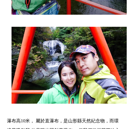
瀑布高10米， 屬於直瀑布，是山形縣天然紀念物，而環