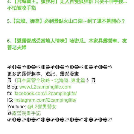
4.
【宮城藏王
。
狐狸村】走入百隻狐狸群 只要不伸手摸...
不怕被咬手指
5.
【宮城。御釜】必到景點火山口湖～到了還不夠開心？
6.
【愛露營感受當地人情味】哈密瓜。木家具露營車。友
善老夫婦
🌱🔴🔵🌱🔴🔵🌱🔴🔵🌱🔴🔵🌱🔴🔵🌱🔴🔵🌱🔴🔵🌱
更多的露營趣事、遊記、露營漫畫
📗《
日本露營全玫略 - 北海道. 東北篇
》📗
Blog:
www.L2campinglife.com
fb:
facebook.com/L2campinglife/
IG:
instagram.com/l2campinglife/
Youtube:
@L2營男營女
🎨
露營漫畫手記
🌱🔴🔵🌱🔴🔵🌱🔴🔵🌱🔴🔵🌱🔴🔵🌱🔴🔵🌱🔴🔵🌱