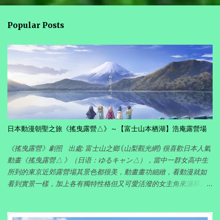
Popular Posts
日本動漫朝聖之旅《搖曳露營△》～【富士山本栖湖】浩庵露營場
《搖曳露營》劇照 出處: 富士山之鄉 (山梨觀光網) 很喜歡日本人氣
動畫《搖曳露營△ 》（日语：ゆるキャン△），當中一群女高中生
所到的東京近郊露營場其景色都很美，動畫畫功細緻，看動漫就如
看到實景一樣，加上各有獨特性格但又可愛活潑的女主角來演釋露
營活動的點滴，完全帶出露營悠閑愜意的樂趣。