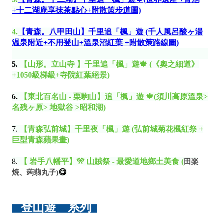
+十二湖庵享抺茶點心+附散策步道圖)
4.
【青森。八甲田山】千里追「楓」遊 (千人風呂酸ヶ湯
温泉附近+不用登山+溫泉沼紅葉 +附散策路線圖)
5.
【
山形。立山寺
】
千里追「楓」遊🍁 (《奧之細道》
+1050級梯級+寺院紅葉絕景)
6.
【東北百名山 - 栗駒山】
追「楓」遊
🍁(須川高原溫泉>
名残ヶ原> 地獄谷 >昭和湖)
7.
【青森弘前城】千里夜「楓」遊 (弘前城菊花楓紅祭 +
巨型青森蘋果畫)
8.
【 岩手八幡平】🎌 山賊祭 - 最愛道地鄉土美食 (
田楽
😋
焼、蒟蒻丸子)
登山遊 系列