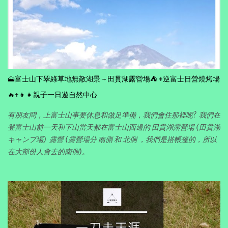
🗻富士山下翠綠草地無敵湖景～田貫湖露營場⛺ +逆富士日營燒烤場
🔥+👦👧親子一日遊自然中心
有朋友問，上富士山事要休息和做足準備，我們會住那裡呢? 我們在
登富士山前一天和下山當天都在富士山西邊的 田貫湖露營場 (田貫湖
キャンプ場) 露營 (露營場分 南側 和 北側 ，我們是搭帳篷的，所以
在大部份人會去的南側)。