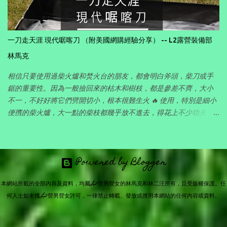
一刀走天涯 現代啹喀刀 （附美國網購經驗分享） -- L2露營裝備部
林馬克
相信只要使用過柴火爐和焚火台的朋友，都會明白斧頭，柴刀或手
鋸的重要性。因為一般撿回來的枯木和樹枝，都是參差不齊，大小
不一，不好好將它們劈開切小，根本很難生火 🔥 使用，特別是細小
便㩗的柴火爐，大一點的柴枝都幾乎放不進去，得花上不少功夫，
所以對喜愛玩柴火的朋友，有一件好的劈柴工具其實十分重要。 在
各地露營的時候，一直想找一件可以集斧頭 ， 柴刀 和 開山刀 三者
功能於一身的工具，既可以清理營地長長的雜草，又可以劈開撿回
Powered by Blogger
來的大大小小的枯木和樹枝，供柴火爐煮食和焚火台之用。要克服
户外長期使用的挑戰，首先需要耐用，足碪折磨，而且因為主要靠
本網站所載的全部內容及資料，均屬L2營男營女的林馬克和林二汪所有，且受版權保護。任
背包背著走山路，重量要平衡，不能太重，否則長途背不動，但亦
何人士如未獲L2營男營女許可，一律禁止轉載、發放或擅用本網站的任何內容或資料。
不能太輕，否則被揮動破柴時又沒有效果。瞻前顧後，最後終於找
到了一種集多功能於一身的古老設計，就是向前反曲的廓爾喀彎
刀，也就是香港俗稱的「啹喀刀」。 service no.1, futurama.co.za