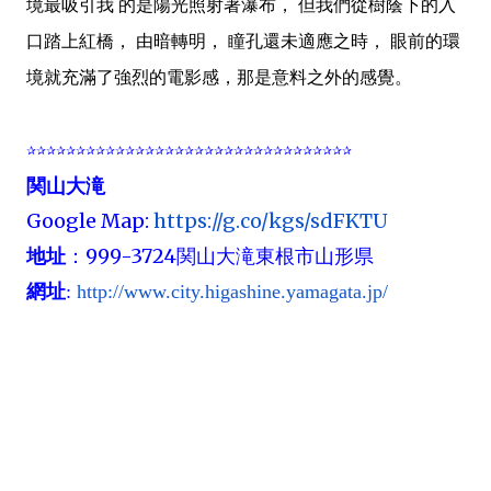
境最吸引我 的是陽光照射著瀑布， 但我們從樹蔭下的入
口踏上紅橋， 由暗轉明， 瞳孔還未適應之時， 眼前的環
境就充滿了強烈的電影感，那是意料之外的感覺。
✰✰✰✰✰✰✰✰✰✰✰✰✰✰✰✰✰✰✰✰✰✰✰✰✰✰✰✰✰✰✰✰✰
関山大滝
Google Map:
https://g.co/kgs/sdFKTU
999-3724
地址
：
関山大滝東根市山形県
網址
:
http://www.city.higashine.yamagata.jp/