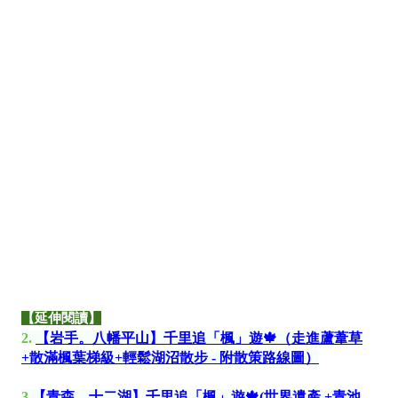
🍁
【
日本東北】:
【延伸閱讀】
2.
【岩手。八幡平山】千里追「楓」遊🍁（走進蘆葦草
+散滿楓葉梯級+輕鬆湖沼散步 - 附散策路線圖）
3.
【青森。十二湖】千里追「楓」遊🍁(世界遺產 +青池