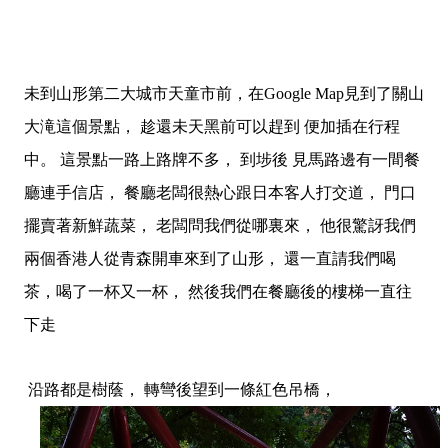
未到山形第二大城市天童市前，在Google Map見到了關山
大滝這個景點， 趁還未天黑前可以趕到 便加插在行程
中。 這景點一路上路牌不多， 到埗後 見馬路邊有一間餐
廳連手信店， 餐廳老闆很熱心跟日本客人打交道， 門口
擺賣著新鮮蔬菜， 老闆問我們從哪裏來， 他很驚訝我們
兩個香港人從青森開車來到了山形， 還一直請我們喝
茶，喝了一杯又一杯， 然後我們在餐廳後的樓梯一直往
下走
沿路都是樹蔭， 轉彎後望到一條紅色吊橋，