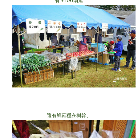
有￥100南瓜
還有鮮菇種在樹幹
、