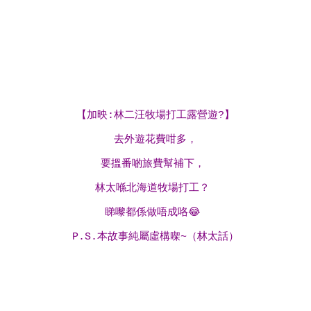
【加映:林二汪牧場打工露營遊?】
去外遊花費咁多，
要搵番啲旅費幫補下，
林太喺北海道牧場打工？
睇嚟都係做唔成咯😂
P.S.本故事純屬虛構㗎~（林太話）