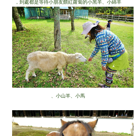
，到處都是等待小朋友餵紅蘿蔔的小黑羊、小綿
羊
、小山羊、小馬