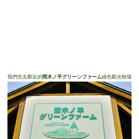
我們先去鄰近的
間木ノ平グリーンファーム
綠色觀光牧場