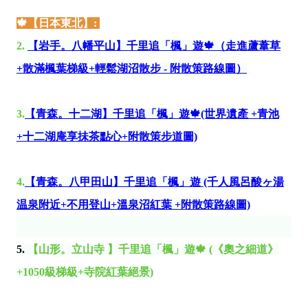
🍁
【
日本東北】:
2.
【岩手。八幡平山】千里追「楓」遊🍁（走進蘆葦草
+散滿楓葉梯級+輕鬆湖沼散步 - 附散策路線圖）
3.
【青森。十二湖】千里追「楓」遊🍁(世界遺產 +青池
+十二湖庵享抺茶點心+附散策步道圖)
4.
【青森。八甲田山】千里追「楓」遊 (千人風呂酸ヶ湯
温泉附近+不用登山+溫泉沼紅葉 +附散策路線圖)
5.
【
山形。立山寺
】
千里追「楓」遊🍁 (《奧之細道》
+1050級梯級+寺院紅葉絕景)