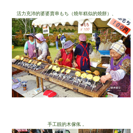
活力充沛的婆婆賣串もち（燒年糕似的燒餅）
、
手工靚的木傢俬，