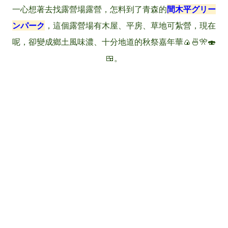
一心想著去找露營場露營，怎料到了青森的
間木平グリー
ンパーク
，這個露營場有木屋、平房、草地可紮營，現在
呢，卻變成鄉土風味濃、十分地道的秋祭嘉年華🍙🍜🎌🍣
🍱。