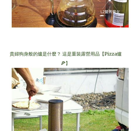
貴婦狗身般的爐是什麼？ 這是重裝露營用品【Pizza爐
🍕】