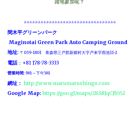
躍地參加呢？
✰✰✰✰✰✰✰✰✰✰✰✰✰✰✰✰✰✰✰✰✰✰✰✰✰✰✰✰✰✰✰✰✰
間木平グリーンパーク
Maginotai Green Park Auto Camping Ground
地址
:
〒039-1801 青森県三戸郡新郷村大字戸来字雨池11-2
電話
：+81 178-78-3333
營業時間
: 9時～下午5時
網址：
http://www.marumarushingo.com
Google Map:
https://goo.gl/maps/2KS8JqCJb552