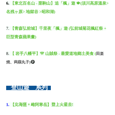
6.
【東北百名山 - 栗駒山】
追「楓」遊
🍁(須川高原溫泉>
名残ヶ原> 地獄谷 >昭和湖)
7.
【青森弘前城】千里夜「楓」遊 (弘前城菊花楓紅祭 +
巨型青森蘋果畫)
8.
【 岩手八幡平】🎌 山賊祭 - 最愛道地鄉土美食 (
田楽
😋
焼、蒟蒻丸子)
登山遊 系列
1.
【北海道。
雌阿寒岳
】登上火星去
!