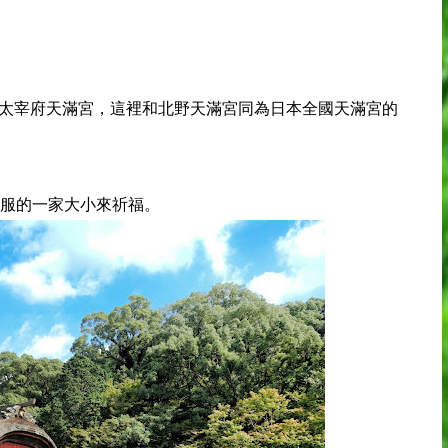
的太宰府天滿宮，這裡和北野天滿宮同為日本全國天滿宮的
服的一家大小來祈福。