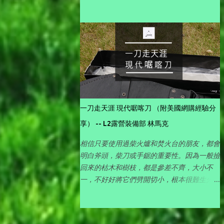
我們是搭帳篷的，所以在大部份人會去的南
側)。
一刀走天涯 現代啹喀刀 （附美國網購經驗分
享） -- L2露營裝備部 林馬克
相信只要使用過柴火爐和焚火台的朋友，都會
明白斧頭，柴刀或手鋸的重要性。因為一般撿
回來的枯木和樹枝，都是參差不齊，大小不
一，不好好將它們劈開切小，根本很難生火
🔥 使用，特別是細小便㩗的柴火爐，大一點
的柴枝都幾乎放不進去，得花上不少功夫，所
以對喜愛玩柴火的朋友，有一件好的劈柴工具