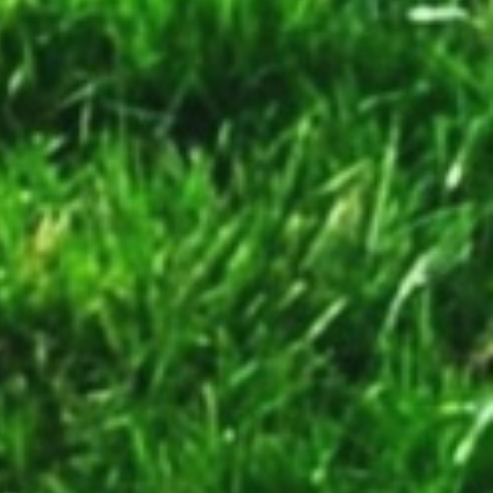
其實十分重要。 在各地露營的時候，一直想
找一件可以集斧頭 ， 柴刀 和 開山刀 三者功
能於一身的工具，既可以清理營地長長的雜
草，又可以劈開撿回來的大大小小的枯木和樹
枝，供柴火爐煮食和焚火台之用。要克服户外
長期使用的挑戰，首先需要耐用，足碪折磨，
而且因為主要靠背包背著走山路，重量要平
衡，不能太重，否則長途背不動，但亦不能太
輕，否則被揮動破柴時又沒有效果。瞻前顧
後，最後終於找到了一種集多功能於一身的古
老設計，就是向前反曲的廓爾喀彎刀，也就是
香港俗稱的「啹喀刀」。 service no.1,
futurama.co.za 啹喀刀 (Kukri) 也就是聞名的
尼泊爾國刀，每個啹喀兵都會隨身配帶一把，
有著輝煌的歷史戰績，每個尼泊爾農村家裡都
必備，是傳統的多用途工具，無論山上砍竹，
劈柴，挖洞，開闢山路等都是靠它，是尼泊爾
人自幼便慣用的工具。