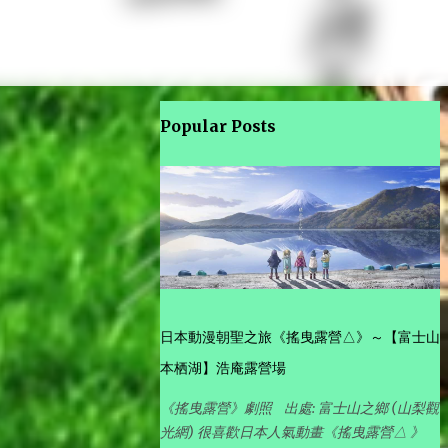
Popular Posts
日本動漫朝聖之旅《搖曳露營△》～【富士山
本栖湖】浩庵露營場
《搖曳露營》劇照 出處: 富士山之鄉 (山梨觀
光網) 很喜歡日本人氣動畫《搖曳露營△ 》