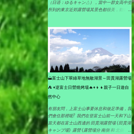
（日语：ゆるキャン△），當中一群女高中生
所到的東京近郊露營場其景色都很美，動畫畫
功細緻，看動漫就如看到實景一樣，加上各有
獨特性格但又可愛活潑的女主角來演釋露營活
動的點滴，完全帶出露營悠閑愜意的樂趣。
🗻富士山下翠綠草地無敵湖景～田貫湖露營場
⛺ +逆富士日營燒烤場🔥+👦👧親子一日遊自
然中心
有朋友問，上富士山事要休息和做足準備，我
們會住那裡呢? 我們在登富士山前一天和下山
當天都在富士山西邊的 田貫湖露營場 (田貫湖
キャンプ場) 露營 (露營場分 南側 和 北側 ，