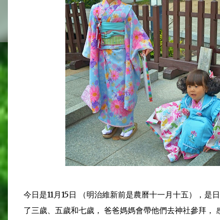
今日是11月15日 （明治維新前是農曆十一月十五），是
了三歲、五歲和七歲， 爸爸媽媽會帶他們去神社參拜，