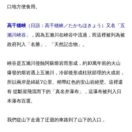
口地方便食用。
高千穂峽
（日語：高千穂峡／たかちほきょう）又名「五
瀨川峽谷」
，因為五瀨川在峽谷中流過，而這裡被列為被
政府列入「名勝」、「天然記念物」。
峽谷是五瀨川侵蝕阿蘇熔岩而形成，約10萬年前的火山
爆發的熔岩遇上五瀨川，冷卻後形成柱狀節理的火成岩，
所以兩岸是綿延7公里、稍帶紅色的安山岩絕壁。這裡還
有 從斷崖飛瀉而下的「真名井瀑布」，這瀑布被列入日
本瀑布百選。
我們從山下走過了迂迴的車路到了山下的入口，