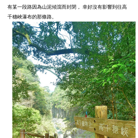
有某一段路因為山泥傾瀉而封閉， 幸好沒有影響到往高
千穗峽瀑布的那條路。