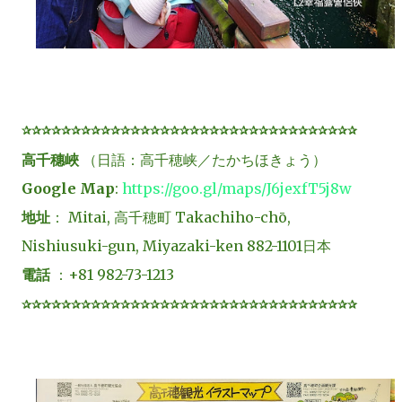
✰✰✰✰✰✰✰✰✰✰✰✰✰✰✰✰✰✰✰✰✰✰✰✰✰✰✰✰✰✰✰✰✰✰
高千穗峽
（日語：高千穂峡／たかちほきょう）
Google Map
:
https://goo.gl/maps/J6jexfT5j8w
地址
： Mitai, 高千穂町 Takachiho-chō,
Nishiusuki-gun, Miyazaki-ken 882-1101日本
電話
：+81 982-73-1213
✰✰✰✰✰✰✰✰✰✰✰✰✰✰✰✰✰✰✰✰✰✰✰✰✰✰✰✰✰✰✰✰✰✰