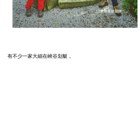
有不少一家大細在峽谷划艇，