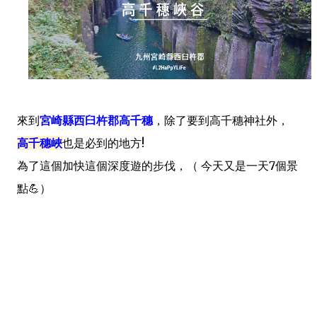
來到
宮崎縣西臼杵郡高千穗
，除了要到高千穗神社外，
高千穗峽
也是必到的地方!
為了這個加快這個深度遊的步伐，（ 今天又是一天7個景
點💪）