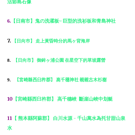
活節島石像
6.
【日南市】鬼の洗濯板~ 巨型的洗衫板和青島神社
7.
【日向巿】
走上黃昏時分的馬ヶ背海岸
8.
【日向市】
御鉾ヶ浦公園
在星空下的草坡露營
9.
【宮崎縣西臼杵郡】
高千穗神社
親親古木杉樹
10
【
宮崎縣西臼杵郡】 高千穗峽 斷崖山峽中划艇
11
【 熊本縣阿蘇郡】 白川水源 - 千山萬水為托甘甜山泉
水