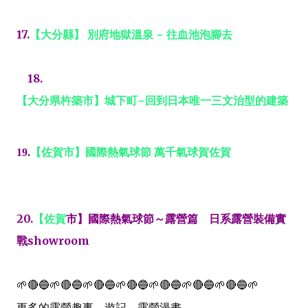
17.
【
大分縣】
別府地獄溫泉
~
往血池泡腳去
18.
【大分県杵築市】城下町~回到日本唯一三文治型的建築
【佐賀市】國際熱氣球節
萬千氣球賀佐賀
19.
20.
【佐賀
市
】國際熱氣球節～露營篇 日系露營裝備實
戰
showroom
🌱🔴🔵🌱🔴🔵🌱🔴🔵🌱🔴🔵🌱🔴🔵🌱🔴🔵🌱🔴🔵🌱
更多的露營趣事、遊記、露營漫畫