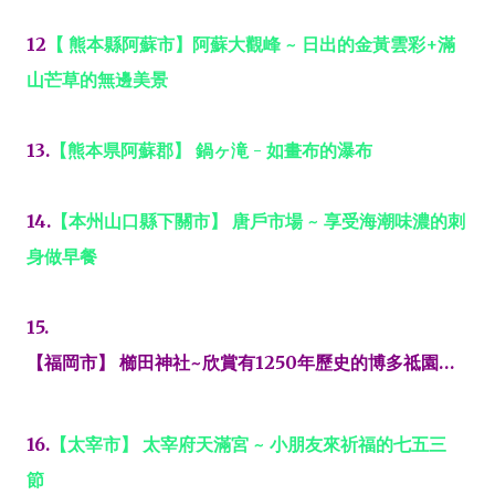
12
【 熊本縣阿蘇市】阿蘇大觀峰 ~ 日出的金黃雲彩+滿
山芒草的無邊美景
13.
【熊本県阿蘇郡】 鍋ヶ滝 - 如畫布的瀑布
14.
【本州山口縣下關市】 唐戶市場 ~ 享受海潮味濃的刺
身做早餐
15.
【福岡市】 櫛田神社~欣賞有1250年歷史的博多祗園山笠
16.
【太宰市】 太宰府天滿宮 ~ 小朋友來祈福的七五三
節