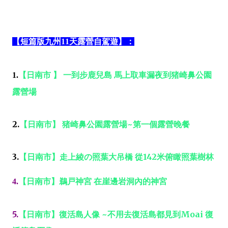
【短篇版九州11天露營自駕遊】：
【日南市 】 一到步鹿兒島 馬上取車漏夜到猪崎鼻公園
1.
露營場
2.
【日南市】 猪崎鼻公園露營場~第一個露營晚餐
3.
【
日南市
】走上綾の照葉大吊橋 從142米俯瞰照葉樹林
【日南市】鵜戸神宮 在崖邊岩洞內的神宮
4.
5.
【日南市】復活島人像 ~不用去復活島都見到Moai 復