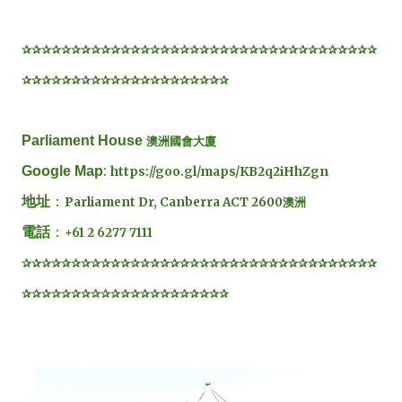
✰✰✰✰✰✰✰✰✰✰✰✰✰✰✰✰✰✰✰✰✰✰✰✰✰✰✰✰✰✰✰✰✰✰✰✰
✰✰✰✰✰✰✰✰✰✰✰✰✰✰✰✰✰✰✰✰✰
Parliament House
澳洲國會大廈
:
Google Map
https://goo.gl/maps/KB2q2iHhZgn
：
地址
Parliament Dr, Canberra ACT 2600澳洲
：
電話
+61 2 6277 7111
✰✰✰✰✰✰✰✰✰✰✰✰✰✰✰✰✰✰✰✰✰✰✰✰✰✰✰✰✰✰✰✰✰✰✰✰
✰✰✰✰✰✰✰✰✰✰✰✰✰✰✰✰✰✰✰✰✰