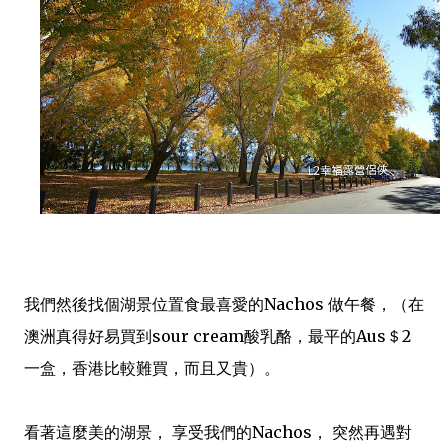
我們然後找個湖景位置食最喜愛的Nachos 做午餐，（在
澳洲真得好易買到sour cream酸乳酪，最平的Aus＄2
一盒，香港比較難買，而且又貴）。
看著這麼美的湖景， 享受我們的Nachos， 突然再遇對