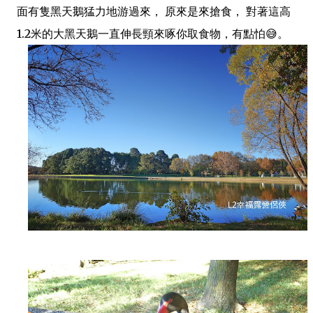
面有隻黑天鵝猛力地游過來， 原來是來搶食， 對著這高
1.2米的大黑天鵝一直伸長頸來啄你取食物，有點怕😅。