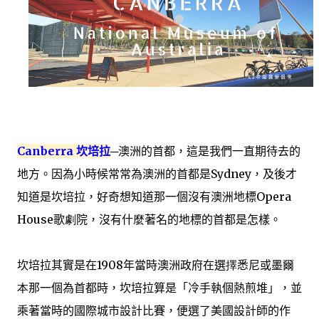
Canberra
坎培拉
─澳洲的首都，這是我們一直期待去的
地方。因為小時候常常為澳洲的首都是
Sydney
，及後才
知道是坎培拉，好奇想知道那一個沒有澳
洲
地標
Opera
House
歌
劇
院，沒有什
麼
著名的地標的首都是怎樣。
坎培拉其實是在
1908
年當時澳洲政府在選
擇
悉尼或墨
爾
本
那一個為首都時，坎培拉算是「冷手執個熱煎堆」，並
乘著當時的國際城市設計比賽，便選了美國設計師的作