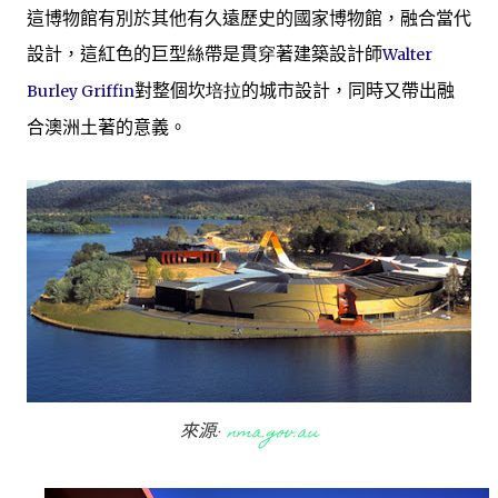
這博物館有別於其他有久遠歷史的國家博物館，融合當代
設計，這紅色的巨型絲帶是貫
穿
著建
築設計師
Walter
對整個
坎
培拉
的城市設計，同時又帶出融
Burley Griffin
合澳洲土著的意義。
來源
:
nma.gov.au