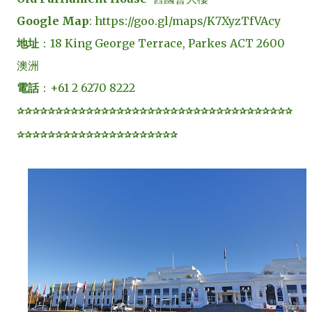
Google Map
: https://goo.gl/maps/K7XyzTfVAcy
地址
：18 King George Terrace, Parkes ACT 2600
澳洲
電話
：+61 2 6270 8222
✰✰✰✰✰✰✰✰✰✰✰✰✰✰✰✰✰✰✰✰✰✰✰✰✰✰✰✰✰✰✰✰✰✰✰✰
✰✰✰✰✰✰✰✰✰✰✰✰✰✰✰✰✰✰✰✰✰