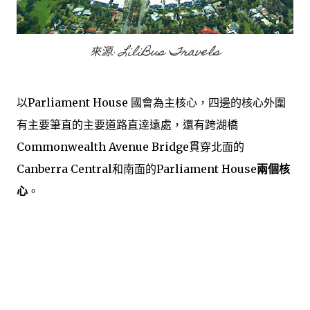
來源
:
LiliBus Travels
以
Parliament House
國會為主核心，四邊的核心外圍
有主要筆直的主要道路直逹遠處，還有跨湖橋
Commonwealth Avenue Bridge
貫穿北面的
Canberra Central
和南面的
Parliament House
兩個核
心
。