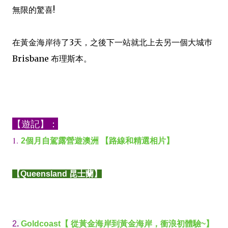
無限的驚喜!
在黃金海岸待了3天，之後下一站就北上去另一個大城巿
Brisbane 布理斯本。
【遊記】：
1.
2個月自駕露營遊澳洲 【路線和精選相片】
【Queensland 昆士蘭】
2
.
Goldcoast【 從黃金海岸到黃金海岸，衝浪初體驗~】