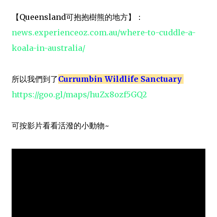
【Queensland可抱抱樹熊的地方】：
news.experienceoz.com.au/where-to-cuddle-a-
koala-in-australia/
所以我們到了
Currumbin Wildlife Sanctuary
https://goo.gl/maps/huZx8ozf5GQ2
可按影片看看活潑的小動物~