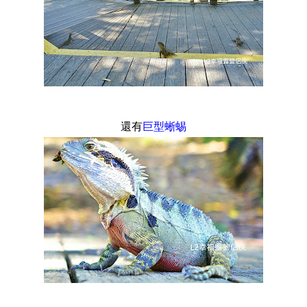
還有
巨型蜥蜴