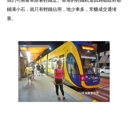
我們可開著車跟著輕鐵走。香港的輕鐵軌道因為都政府都
鋪满小石，就只有輕鐵佔用，地少車多，常釀成交通堵
塞。