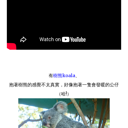
有
樹熊koala
、
抱著樹熊的感覺不太真實，好像抱著一隻會發暖的公仔
（哈!）