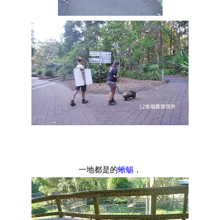
一地都是的
蜥蜴
，