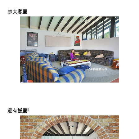
超大
客廳
還有
飯廳!