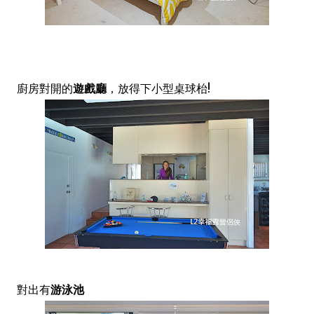
廚房對開的
遊戲廳
，放得下小型桌球枱!
對出有
游泳池