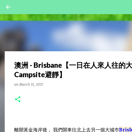
澳洲 - Brisbane【一日在人來人往的大
Campsite避靜】
on
March 31, 2017
離開黃金海岸後， 我們開車往北上去另一個大城巿
Bri