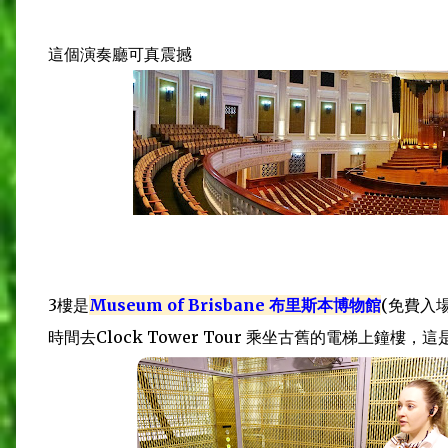
這個演奏廳可真震撼
3樓是
Museum of Brisbane 布里斯本博物館
(免費入
時間去Clock Tower Tour 乘坐古舊的電梯上鐘樓，