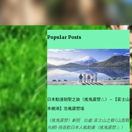
Popular Posts
日本動漫朝聖之旅《搖曳露營△》～【富士山
本栖湖】浩庵露營場
《搖曳露營》劇照 出處: 富士山之鄉 (山梨觀
光網) 很喜歡日本人氣動畫《搖曳露營△ 》