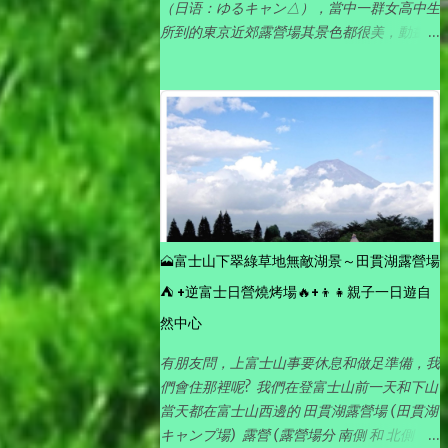
（日语：ゆるキャン△），當中一群女高中生
所到的東京近郊露營場其景色都很美，動畫畫
功細緻，看動漫就如看到實景一樣，加上各有
獨特性格但又可愛活潑的女主角來演釋露營活
動的點滴，完全帶出露營悠閑愜意的樂趣。
🗻富士山下翠綠草地無敵湖景～田貫湖露營場
⛺ +逆富士日營燒烤場🔥+👦👧親子一日遊自
然中心
有朋友問，上富士山事要休息和做足準備，我
們會住那裡呢? 我們在登富士山前一天和下山
當天都在富士山西邊的 田貫湖露營場 (田貫湖
キャンプ場) 露營 (露營場分 南側 和 北側 ，