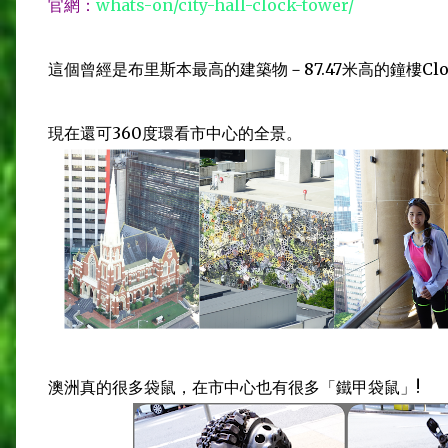
官網：
whats-on/city-hall-clock-tower/
這個曾經是布里斯本最高的建築物－87.47米高的鐘樓Cloc
現在還可360度環看市中心的全景。
澳洲真的很多袋鼠，在市中心也有很多「鐵甲袋鼠」!