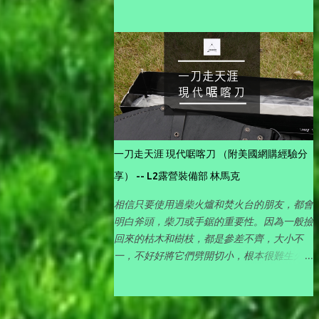
我們是搭帳篷的，所以在大部份人會去的南
側)。
一刀走天涯 現代啹喀刀 （附美國網購經驗分
享） -- L2露營裝備部 林馬克
相信只要使用過柴火爐和焚火台的朋友，都會
明白斧頭，柴刀或手鋸的重要性。因為一般撿
回來的枯木和樹枝，都是參差不齊，大小不
一，不好好將它們劈開切小，根本很難生火
🔥 使用，特別是細小便㩗的柴火爐，大一點
的柴枝都幾乎放不進去，得花上不少功夫，所
以對喜愛玩柴火的朋友，有一件好的劈柴工具