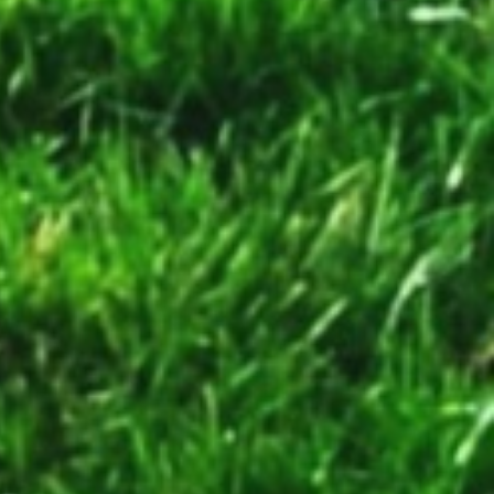
其實十分重要。 在各地露營的時候，一直想
找一件可以集斧頭 ， 柴刀 和 開山刀 三者功
能於一身的工具，既可以清理營地長長的雜
草，又可以劈開撿回來的大大小小的枯木和樹
枝，供柴火爐煮食和焚火台之用。要克服户外
長期使用的挑戰，首先需要耐用，足碪折磨，
而且因為主要靠背包背著走山路，重量要平
衡，不能太重，否則長途背不動，但亦不能太
輕，否則被揮動破柴時又沒有效果。瞻前顧
後，最後終於找到了一種集多功能於一身的古
老設計，就是向前反曲的廓爾喀彎刀，也就是
香港俗稱的「啹喀刀」。 service no.1,
futurama.co.za 啹喀刀 (Kukri) 也就是聞名的
尼泊爾國刀，每個啹喀兵都會隨身配帶一把，
有著輝煌的歷史戰績，每個尼泊爾農村家裡都
必備，是傳統的多用途工具，無論山上砍竹，
劈柴，挖洞，開闢山路等都是靠它，是尼泊爾
人自幼便慣用的工具。