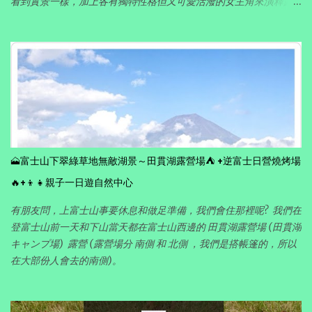
看到實景一樣，加上各有獨特性格但又可愛活潑的女主角來演釋露
營活動的點滴，完全帶出露營悠閑愜意的樂趣。
🗻富士山下翠綠草地無敵湖景～田貫湖露營場⛺ +逆富士日營燒烤場
🔥+👦👧親子一日遊自然中心
有朋友問，上富士山事要休息和做足準備，我們會住那裡呢? 我們在
登富士山前一天和下山當天都在富士山西邊的 田貫湖露營場 (田貫湖
キャンプ場) 露營 (露營場分 南側 和 北側 ，我們是搭帳篷的，所以
在大部份人會去的南側)。