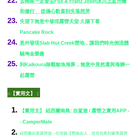
去南島一定要去Fox & Franz Josef冰川上直升機
和健行 從滿心歡喜到失落想哭
失望下無意中發現露營天堂 久陽下看
Pancake Rock
意外發現Slab Hut Creek營地，讓我們時光倒流體
驗淘金樂趣
到Kaikoura除觀鯨魚海豚，無意中竟然還與海獅一
起露營
○【實用文】：
【實用文】 紐西蘭南島: 自駕遊 / 露營之實用APP -
- CamperMate
紐西蘭自駕露營遊 - 住宿篇【豐儉由人，從背包客到豪華露營