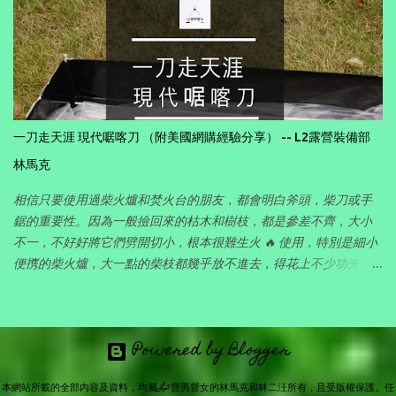
一刀走天涯 現代啹喀刀 （附美國網購經驗分享） -- L2露營裝備部
林馬克
相信只要使用過柴火爐和焚火台的朋友，都會明白斧頭，柴刀或手
鋸的重要性。因為一般撿回來的枯木和樹枝，都是參差不齊，大小
不一，不好好將它們劈開切小，根本很難生火 🔥 使用，特別是細小
便㩗的柴火爐，大一點的柴枝都幾乎放不進去，得花上不少功夫，
所以對喜愛玩柴火的朋友，有一件好的劈柴工具其實十分重要。 在
各地露營的時候，一直想找一件可以集斧頭 ， 柴刀 和 開山刀 三者
功能於一身的工具，既可以清理營地長長的雜草，又可以劈開撿回
Powered by Blogger
來的大大小小的枯木和樹枝，供柴火爐煮食和焚火台之用。要克服
户外長期使用的挑戰，首先需要耐用，足碪折磨，而且因為主要靠
本網站所載的全部內容及資料，均屬L2營男營女的林馬克和林二汪所有，且受版權保護。任
背包背著走山路，重量要平衡，不能太重，否則長途背不動，但亦