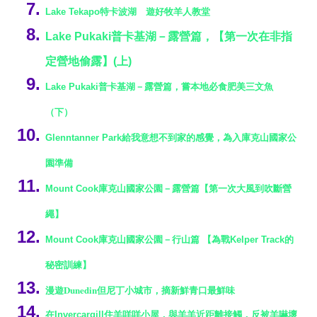
Lake Tekapo
特卡波湖 遊好牧羊人教堂
Lake Pukaki
普卡基湖
－
露營篇
，【
第一次在非指
定營地偷露】
(
上
)
Lake Pukaki
普卡基湖
－
露營篇
，
嘗本地必食肥美三文魚
（下）
Glenntanner Park
給我意想不到家的感覺，為入庫克山國家公
園準備
Mount Cook
庫克山國家公園
－
露營篇【第一次大風到吹斷營
繩】
Mount Cook
庫克山國家公園
－
行山篇
【為戰Kelper Track的
秘密訓練】
Dunedin但尼
漫遊
丁小城市，摘新鮮青口最鮮味
在Invercargill
住羊咩咩小屋
，
與羊羊近距離接觸
．
反被羊嚇壞