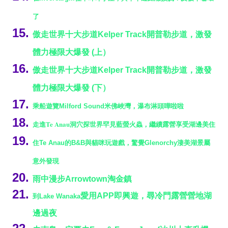
了
傲走世界十大步道
Kelper Track
開普勒步道，激發
體
力極限大爆發
(
上）
傲走世界十大步道
Kelper Track
開普勒步道
，激發
體力極限大爆發
(
下）
乘船遊覽
Milford Sound
米佛峽灣，瀑布淋頭嘩啦啦
Te Anau
走進
洞穴探世界罕見藍螢火蟲，繼續露營
享受湖邊美
住
住Te Anau的B&B與貓咪玩遊戲，驚覺Glenorchy淒美湖景屬
意外發現
雨中漫步
Arrowtown
淘金鎮
愛用
APP
即興遊
，
尋冷門露營營地湖
到Lake Wanaka
邊過夜