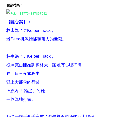
菌類特集：
【隨心寫】
：
林太為了走Kelper Track，
爆Seed挑戰體能和耐力的極限。
林生為了走Kelper Track，
從庫克山開始訓練林太，讓她有心理準備
在四日三夜旅程中，
背上大部份的行裝，
照顧著「 論盡」的她，
一路為她打氣。
我們一同手牽手完成了發夢都沒想過的行山旅程，