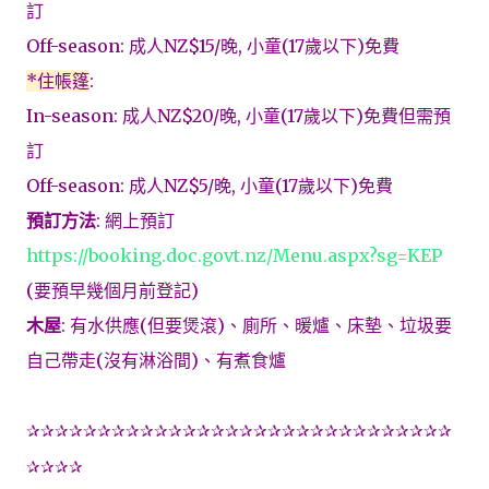
訂
Off-season:
成人
NZ$15/
晚
,
小童
(17
歲以下
)
免費
*住帳篷
:
In-season:
成人
NZ$20/
晚
,
小童
(17
歲以下
)
免費但需預
訂
Off-season:
成人
NZ$5/
晚
,
小童
(17
歲以下
)
免費
預訂方法
:
網上預訂
https://booking.doc.govt.nz/Menu.aspx?sg=KEP
(
要預早幾個月前登記
)
木屋
:
有水供應
(
但要煲滾
)
、廁所、暖爐、床墊、垃圾要
自己帶走
(
沒有淋浴間
)
、有煮食爐
✰✰✰✰✰✰✰✰✰✰✰✰✰✰✰✰✰✰✰✰✰✰✰✰✰✰✰✰✰✰
✰✰✰✰