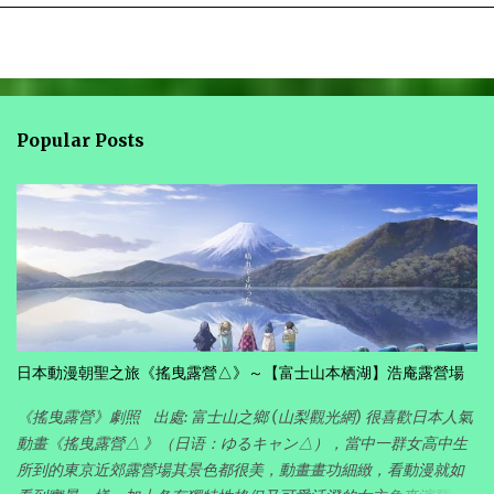
Popular Posts
日本動漫朝聖之旅《搖曳露營△》～【富士山本栖湖】浩庵露營場
《搖曳露營》劇照 出處: 富士山之鄉 (山梨觀光網) 很喜歡日本人氣
動畫《搖曳露營△ 》（日语：ゆるキャン△），當中一群女高中生
所到的東京近郊露營場其景色都很美，動畫畫功細緻，看動漫就如