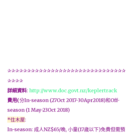
✰✰✰✰✰✰✰✰✰✰✰✰✰✰✰✰✰✰✰✰✰✰✰✰✰✰✰✰✰✰
✰✰✰✰
詳細資料
:
http://www.doc.govt.nz/keplertrack
費用
(
分
In-season (27Oct 2017-30Apr2018)
和
Off-
season (1 May-23Oct 2018)
*住木屋
:
In-season:
成人
NZ$65/
晚
,
小童
(17
歲以下
)
免費但需預