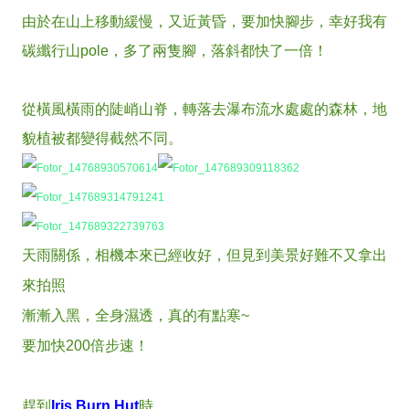
由於在山上移動緩慢，又近黃昏，要加快腳步，幸好我有
碳纖行山pole，多了兩隻腳，落斜都快了一倍！
從橫風橫雨的陡峭山脊，轉落去瀑布流水處處的森林，地
貌植被都變得截然不同。
天雨關係，相機本來已經收好，但見到美景好難不又拿出
來拍照
漸漸入黑，全身濕透，真的有點寒~
要加快200倍步速！
趕到
Iris Burn Hut
時，