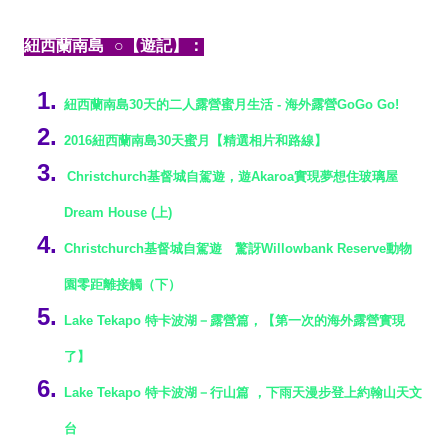
紐西蘭南島 ○【遊記】：
紐西蘭南島30天的二人露營蜜月生活 - 海外露營GoGo Go!
2016
紐西蘭南島30天蜜月【
精選相片
和路線】
Christchurch
基督城自駕遊
，
遊
Akaroa
實現夢想住玻璃屋
Dream House (
上
)
Christchurch基督城自駕遊 驚訝Willowbank Reserve動物
園零距離接觸（下）
Lake Tekapo
特卡波湖－露營篇，【第一次的海外露營實現
了】
Lake Tekapo
特卡波湖
－
行山篇
，
下雨天漫步登上約翰山天文
台