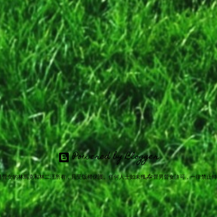
Powered by Blogger
男營女的林馬克和林二汪所有，且受版權保護。任何人士如未獲L2營男營女許可，一律禁止