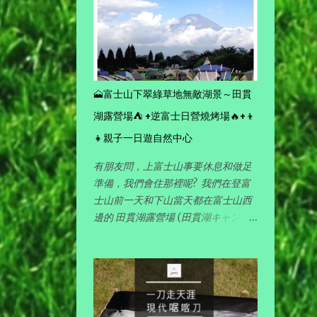
角來演釋露營活動的點滴，完全帶出
露營悠閑愜意的樂趣。
1
July
7
2022
🗻富士山下翠綠草地無敵湖景～田貫
2
September
湖露營場⛺ +逆富士日營燒烤場🔥+👦
2
👧親子一日遊自然中心
August
有朋友問，上富士山事要休息和做足
1
May
準備，我們會住那裡呢? 我們在登富
士山前一天和下山當天都在富士山西
2
March
邊的 田貫湖露營場 (田貫湖キャンプ
場) 露營 (露營場分 南側 和 北側 ，我
2
2021
們是搭帳篷的，所以在大部份人會去
的南側)。
2
October
20