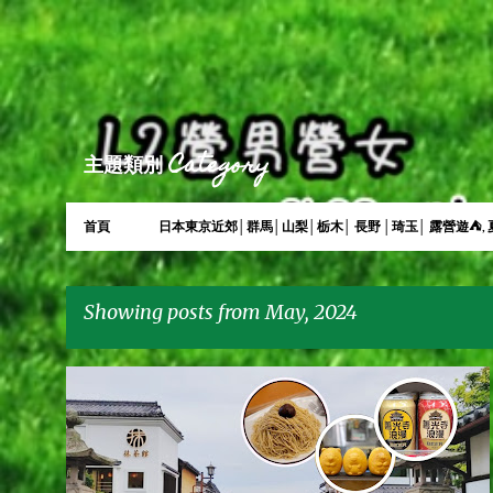
主題類別 Category
首頁
日本東京近郊│群馬│山梨│栃木│ 長野 │琦玉│ 露營遊⛺, 
Showing posts from May, 2024
P
L2營男營女
仲見世通
信州
北陸，L2CAMPINGLIFE
善光寺
日本
+
o