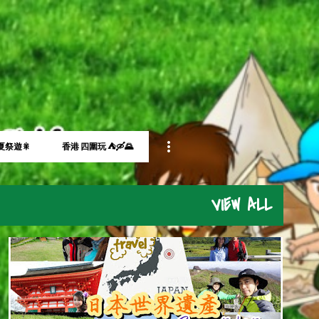
Skip to main content
夏祭遊🎇
香港 四圍玩 ⛺🛶🌄
VIEW ALL
JAPAN
L2CAMPINGLIFE
L2營男營女
世界自然遺產
屋久島
日本
露營遊
+