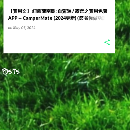
【實用文】 紐西蘭南島: 自駕遊 / 露營之實用免費
APP -- CamperMate (2024更新) (節省你做功課
的5倍時間!)
on
May 05, 2024
 POSTS