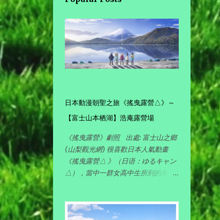
🐚的小沙洲
【實用文】 紐西蘭南島: 自駕遊 /
露營之實用免費APP --
CamperMate (2024更...
【划獨木舟遊 │香港大澳 #東方
日本動漫朝聖之旅《搖曳露營△》～
威尼斯】🚣
【富士山本栖湖】浩庵露營場
《搖曳露營》劇照 出處: 富士山之鄉
2
March
(山梨觀光網) 很喜歡日本人氣動畫
《搖曳露營△ 》（日语：ゆるキャン
5
2023
△），當中一群女高中生所到的東京
近郊露營場其景色都很美，動畫畫功
2
October
細緻，看動漫就如看到實景一樣，加
上各有獨特性格但又可愛活潑的女主
2
August