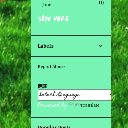
1
June
SHOW MORE
10
2024
2
September
Labels
1
June
5
May
Report Abuse
長野縣【信州善光寺表參道】仲
翻譯
見世通商店街
日本世界遺產- 我們的Bucket
Powered by
Translate
List (2024更新)
燈洲 💡 ～划艇小休～承載貝殼
Popular Posts