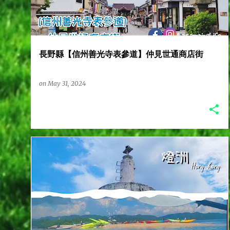
s
t
長野縣【信州善光寺表參道】仲見世通商店街
s
on
May 31, 2024
沙洲
燈洲
獨木舟
香港