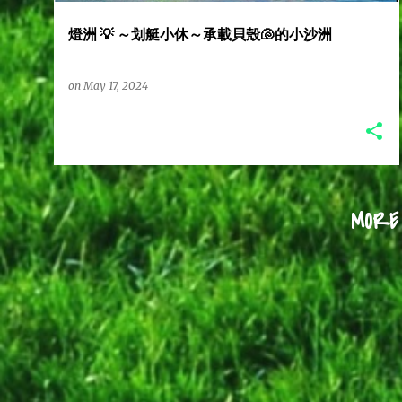
燈洲 💡 ～划艇小休～承載貝殼🐚的小沙洲
on
May 17, 2024
MORE