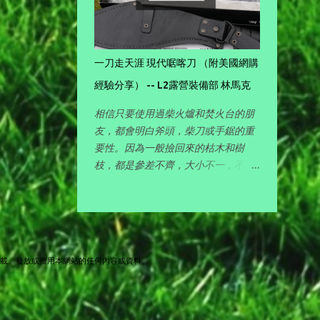
2020
1
September
一刀走天涯 現代啹喀刀 （附美國網購
4
August
經驗分享） -- L2露營裝備部 林馬克
4
July
相信只要使用過柴火爐和焚火台的朋
友，都會明白斧頭，柴刀或手鋸的重
6
要性。因為一般撿回來的枯木和樹
June
枝，都是參差不齊，大小不一，不好
5
好將它們劈開切小，根本很難生火 🔥
May
使用，特別是細小便㩗的柴火爐，大
一點的柴枝都幾乎放不進去，得花上
24
2019
不少功夫，所以對喜愛玩柴火的朋
友，有一件好的劈柴工具其實十分重
1
October
轉載、發放或擅用本網站的任何內容或資料。
要。 在各地露營的時候，一直想找一
件可以集斧頭 ， 柴刀 和 開山刀 三者
3
September
功能於一身的工具，既可以清理營地
長長的雜草，又可以劈開撿回來的大